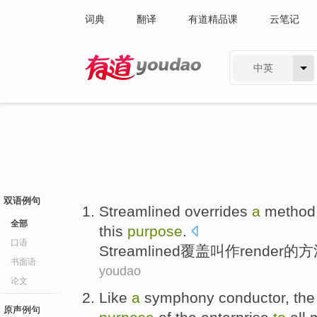
词典
翻译
有道精品课
云笔记
中英
有道 - 网易旗下搜索
双语例句
Streamlined
overrides
a
method
全部
this
purpose
.
口语
Streamlined
覆盖
叫作
render
的
方
书面语
youdao
论文
Like
a
symphony
conductor
, th
原声例句