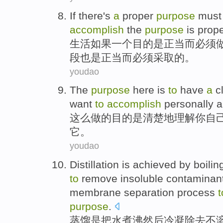
If there
's
a
proper
purpose
must
accomplish
the
purpose
is prop
生活
如果
一个
目的
是
正当
而
必须
段
也是正当
而
必须
采取
的。
youdao
The
purpose
here
is
to
have
a
c
want
to
accomplish
personally
a
这么做的
目的
是
清楚地
理解
你
自
它。
youdao
Distillation
is
achieved by
boilin
to
remove
insoluble
contaminan
membrane
separation
process
purpose
.
蒸馏
是
把
水煮沸
然后
冷凝
除去
不