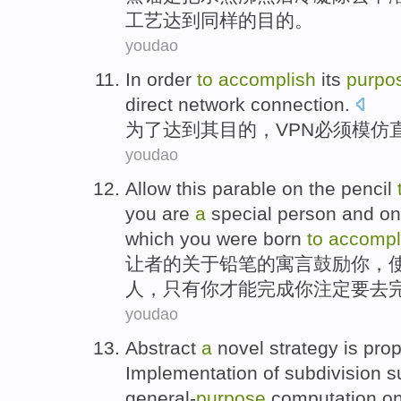
工艺
达到
同样
的
目的
。
youdao
In order
to
accomplish
its
purpo
direct
network
connection
.
为了
达到
其
目的
，
VPN
必须
模仿
youdao
Allow
this parable
on
the
pencil
you
are
a
special
person
and
on
which
you
were born
to
accompl
让
者的关于
铅笔
的
寓言
鼓励
你
，
人
，
只有
你
才能
完成
你
注定
要
去
youdao
Abstract
a
novel
strategy
is pro
Implementation
of
subdivision
s
general-
purpose
computation
o