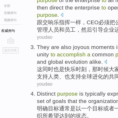
purpose
of
the
enterprise
to
all
全部
then
direct
the
enterprise
to
ope
音频例句
purpose
.
视频例句
跟
交响乐
指挥一样
，
CEO
必须
把
管理人员
和
员工
，
然后
引导
企业
权威例句
youdao
They
are also
joyous
moments
go
返回词典
top
unity
to
accomplish
a
common
and
global
evolution alike
.
这
同时
也是
快乐
时刻
，
那
时候大
支持
人类
、也支持
全球
进化的
共
youdao
Distinct
purpose
is
typically
exp
set
of
goals
that
the
organizatio
明确
目标
通常
是以
一
个
目标
或者
织
所
希望
达到
的状态。