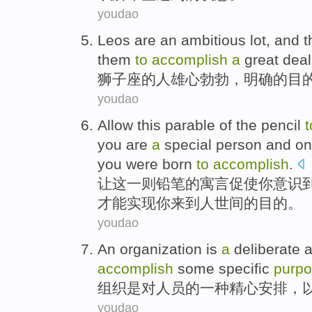
youdao
Leos
are
an ambitious
lot, and t
them
to
accomplish
a
great deal
狮子座
的
人
雄心
勃勃，明确的
目
youdao
Allow
this
parable
of
the
pencil
t
you
are
a
special person
and
on
you were
born
to
accomplish
.
让
这
一则
铅笔
的
寓言
促使
你
意识
才能
实现
你
来到
人世间
的
目的
。
youdao
An organization
is
a
deliberate
accomplish
some
specific
purp
组织
是
对
人员
的
一种
精心
安排
，
youdao