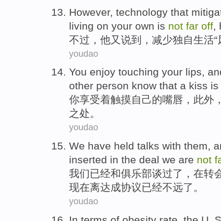
However
,
technology
that mitiga
living
on your
own
is
not
far
off
,
不过
，
他
又说到，
减少
独自
生活
“
youdao
You
enjoy
touching
your
lips
, a
other person
know that
a
kiss
is
你
享受
着触摸
自己
的
嘴唇
，
此外
之处。
youdao
We
have
held
talks
with them,
a
inserted
in
the deal
we are
not
f
我们
已经
和
俱乐部
谈
过了，
在
转
现在
离达成协议
已经不远
了。
youdao
In terms
of
obesity rate
,
the
U. S