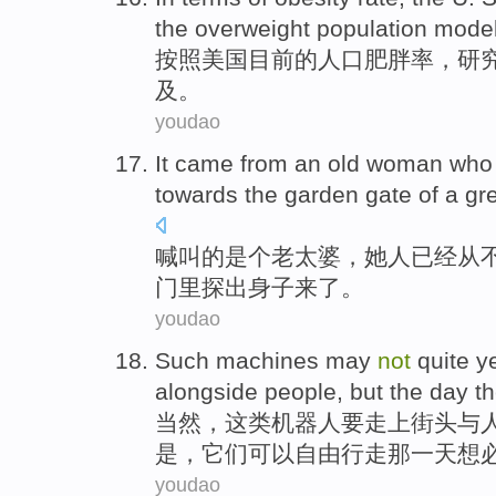
the
overweight
population
mode
按照
美国
目前
的
人口
肥胖率
，
研
及。
youdao
It came from an old
woman
who
towards the
garden
gate
of
a gr
喊叫的是个老太婆，
她
人
已经
从
门
里探出身子来了。
youdao
Such
machines
may
not
quite
y
alongside
people
,
but
the
day
t
当然
，
这
类
机器人
要
走上
街头与
是
，
它们
可以
自由行走
那
一天
想
youdao