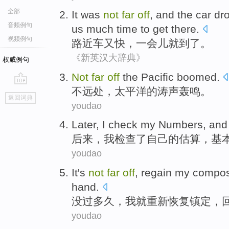
全部
It was
not
far
off
, and the
car
dr
音频例句
us much time to get there.
视频例句
路近
车
又
快
，一会儿
就
到了。
《新英汉大辞典》
权威例句
Not
far
off
the Pacific
boomed
.
不远处
，
太平洋
的
涛声轰鸣
。
go
返回词典
top
youdao
Later
,
I
check
my
Numbers
, and
后来
，
我
检查
了自己
的
估算
，基
youdao
It
's
not
far
off
,
regain
my
compo
hand
.
没
过多久
，
我
就重新恢复
镇定
，
youdao