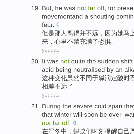
But
,
he
was
not
far
off
,
for
prese
movementand
a
shouting
comin
fear
.
但是
那
人
离得
并
不远，
因为
她
马
来
，心里不禁
充满
了恐惧。
youdao
It
was
not
quite the
sudden
shift
acid
being neutralised
by
an
alk
这种
变化虽然不同于
碱
滴定
酸
时
相差
不远
了。
youdao
During
the severe
cold
span th
that
winter
will soon be
over.
wa
not
far
off
.
在
严冬
中，蚂蚁们
时刻
提醒
自己