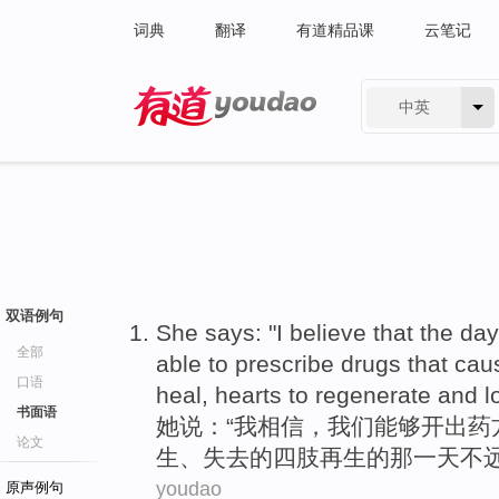
词典
翻译
有道精品课
云笔记
中英
有道 - 网易旗下搜索
双语例句
She
says
: "
I
believe that
the
day
全部
able to
prescribe
drugs that
cau
口语
heal
,
hearts
to
regenerate
and
l
书面语
她
说
：“
我
相信
，
我们
能够
开出
药
论文
生
、
失去
的
四肢
再生的那
一天
不
youdao
原声例句