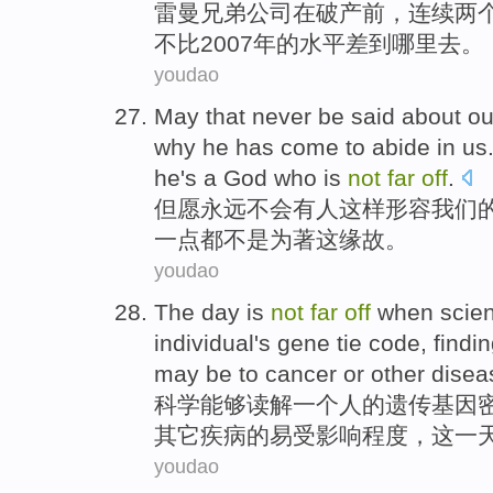
雷曼
兄弟
公司
在
破产
前
，连续
两
不
比
2007年的
水平
差到哪里去。
youdao
May that
never
be said about
ou
why
he
has
come
to
abide
in
us
he
's a God who is
not
far
off
.
但愿
永远
不会有人这样形容
我们
一点
都
不是
为
著
这
缘故
。
youdao
The
day
is
not
far
off
when
scie
individual
's
gene
tie
code
,
findi
may be
to
cancer
or
other
disea
科学
能够
读解
一
个
人
的
遗传基因
其它
疾病的易受影响
程度
，
这
一
youdao