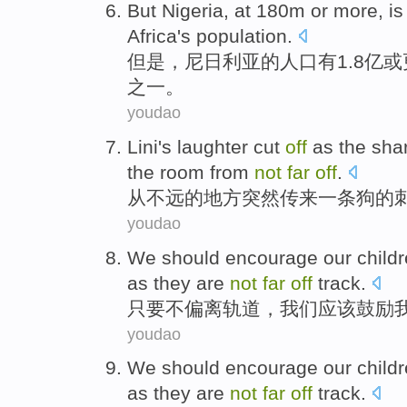
But
Nigeria
, at 180m
or
more
, i
Africa
's
population
.
但是
，
尼日利亚
的
人口
有1.8亿
或
之一。
youdao
Lini
's
laughter
cut
off
as
the
sha
the room
from
not
far
off
.
从
不远
的
地方突然
传来
一
条狗
的
youdao
We
should
encourage
our
child
as they
are
not
far
off
track
.
只要
不
偏离
轨道，
我们
应该
鼓励
youdao
We
should
encourage
our child
as they
are
not
far
off
track
.