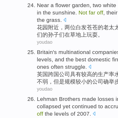
Near
a
flower garden
,
two
white 
in
the
sunshine
.
Not
far
off
,
their
the
grass
.
花园
附近
，
两
位
白发
苍苍的
老太
们
的
孙子
们在草地上玩耍。
youdao
Britain's
multinational
companie
levels
, and
the
best
domestic
fi
ones often struggle.
英国
跨国
公司
具有
较高
的
生产率
不
弱，
但是
规模较小的公司确举
youdao
Lehman
Brothers
made losses
i
collapsed
yet
continued to accr
off
the
levels
of
2007.