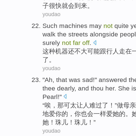
子很快就会到来。
youdao
Such
machines
may
not
quite
y
walk
the streets
alongside
peop
surely
not
far
off
.
这种
机器
还
不大可能
跟行人
走
在
了。
youdao
"
Ah
,
that
was sad
!"
answered
th
thee dearly
, and
thou
her
.
She
i
Pearl
!"
“
唉
，
那
可
太
让人难过了！”做
母亲
地
爱
你的，
你
也会一样爱
她
的。
她！珠儿！珠儿！”
youdao