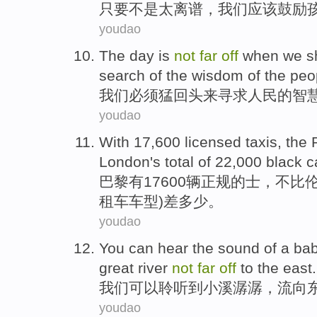
只要
不是
太
离谱，
我们
应该
鼓励
youdao
The
day
is
not
far
off
when
we
s
search
of
the
wisdom
of the
peo
我们
必须
猛
回头来
寻求
人民
的
智
youdao
With
17,600
licensed
taxis
, the
London
's total of 22,000
black
c
巴黎
有
17600辆
正规
的士
，不比
租车车型)差多少。
youdao
You
can
hear
the sound of a ba
great river
not
far
off
to the
east
.
我们
可以
聆听
到
小溪潺潺
，流向
youdao