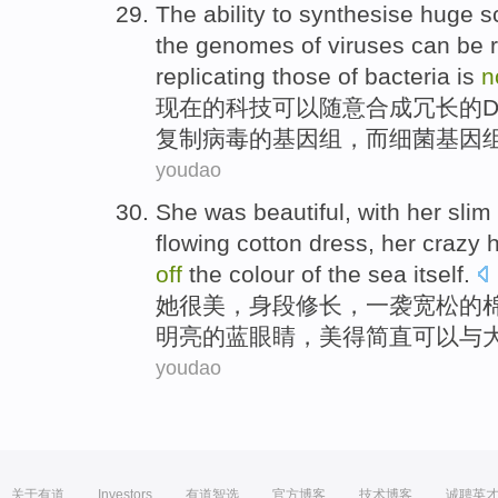
The
ability
to synthesise
huge s
the
genomes
of
viruses
can be
replicating
those
of
bacteria
is
n
现在
的
科技
可以
随意合成冗长
的
复制
病毒
的
基因组
，
而
细菌基因
youdao
She
was
beautiful
,
with her slim
flowing cotton
dress
, her crazy
h
off
the
colour
of
the sea
itself.
她
很
美
，
身段
修长，
一
袭宽松
的
明亮的
蓝
眼睛
，美
得
简直可以与
youdao
关于有道
Investors
有道智选
官方博客
技术博客
诚聘英