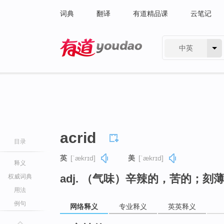
词典
翻译
有道精品课
云笔记
中英
有道 - 网易旗下搜索
acrid
目录
英
[ˈækrɪd]
美
[ˈækrɪd]
释义
adj. （气味）辛辣的，苦的；刻
权威词典
用法
例句
网络释义
专业释义
英英释义