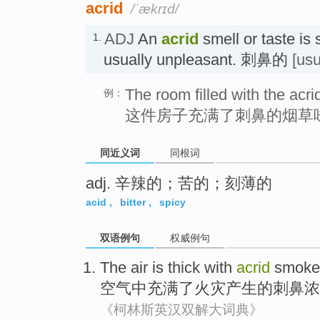
acrid
/ˈækrɪd/
ADJ
An
acrid
smell or taste is
1.
usually unpleasant. 刺鼻的
[us
The room filled with the acri
例：
这件房子充满了刺鼻的烟草
同近义词
同根词
adj. 辛辣的；苦的；刻薄的
acid
,
bitter
,
spicy
双语例句
权威例句
The air
is thick with
acrid
smoke
空气
中充满
了
火灾
产生的
刺鼻
浓
《柯林斯英汉双解大词典》