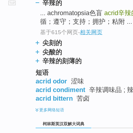
辛辣的
go
... achromatopsia色盲
acrid
辛辣
top
循；遵守；支持；拥护；粘附 ...
基于615个网页
-
相关网页
尖刻的
尖酸的
辛辣的刻薄的
短语
acrid odor
涩味
acrid condiment
辛辣调味品 ; 
acrid bittern
苦卤
更多
网络短语
柯林斯英汉双解大词典