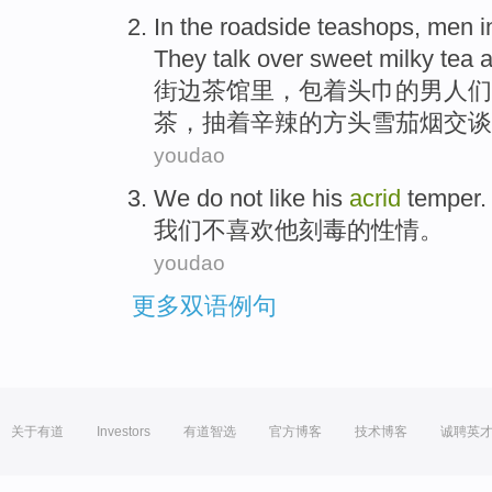
In the roadside teashops,
men
i
They
talk
over
sweet
milky tea
a
街边茶馆里，包着头巾的
男
人们
茶
，抽
着辛辣
的
方头
雪茄烟
交谈
youdao
We
do not
like
his
acrid
temper
.
我们
不
喜欢
他
刻毒
的
性情
。
youdao
更多双语例句
关于有道
Investors
有道智选
官方博客
技术博客
诚聘英