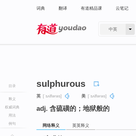
词典
翻译
有道精品课
云笔记
中英
有道 - 网易旗下搜索
sulphurous
目录
英
[ˈsʌlfərəs]
美
[ˈsʌlfərəs]
释义
adj. 含硫磺的；地狱般的
权威词典
用法
例句
网络释义
英英释义