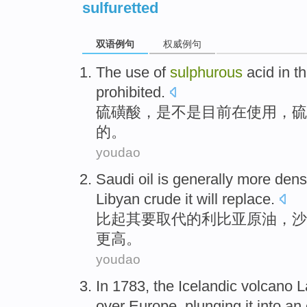
sulfuretted
双语例句
权威例句
The
use
of
sulphurous
acid
in
t
prohibited
.
硫
磺酸，是不是目前
在
使用
，硫
的。
youdao
Saudi
oil
is generally
more
den
Libyan
crude
it
will
replace
.
比起
其
要取代
的
利比亚
原油
，
沙
更高。
youdao
In 1783,
the Icelandic
volcano L
over
Europe
,
plunging it into
an