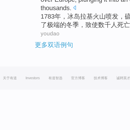
thousands
.
1783年，
冰岛
拉基
火山
喷发，
了
极端
的冬季，致使数千人死亡
youdao
更多双语例句
关于有道
Investors
有道智选
官方博客
技术博客
诚聘英