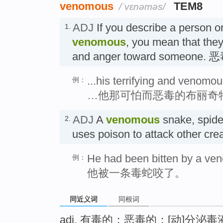
venomous
TEM8
/ˈvɛnəməs/
ADJ
If you describe a person or
1.
venomous
, you mean that they
and anger toward someone.
...his terrifying and venomou
例：
…他那可怕而恶毒的布丽奇
ADJ
A
venomous
snake, spider
2.
uses poison to attack other c
He had been bitten by a ve
例：
他被一条毒蛇咬了。
同近义词
同根词
adj. 有毒的；恶毒的；[动]分泌