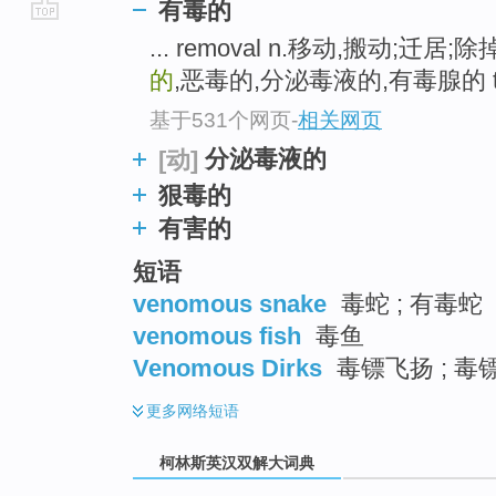
有毒的
go
... removal n.移动,搬动;迁居
top
的
,恶毒的,分泌毒液的,有毒腺的 trop
基于531个网页
-
相关网页
分泌毒液的
[动]
狠毒的
有害的
短语
venomous snake
毒蛇 ; 有毒蛇
venomous fish
毒鱼
Venomous Dirks
毒镖飞扬 ; 毒
更多
网络短语
柯林斯英汉双解大词典