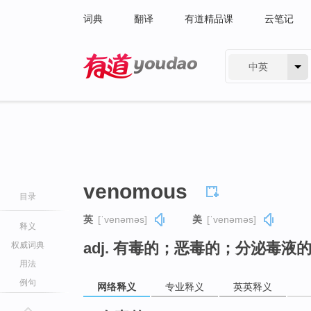
词典
翻译
有道精品课
云笔记
中英
有道 - 网易旗下搜索
venomous
目录
英
[ˈvenəməs]
美
[ˈvenəməs]
释义
adj. 有毒的；恶毒的；分泌毒液
权威词典
用法
例句
网络释义
专业释义
英英释义