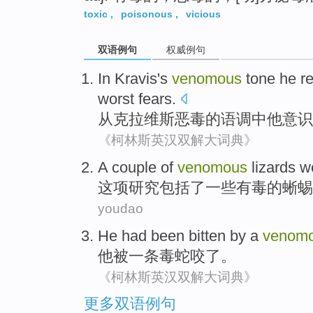
toxic
,
poisonous
,
vicious
双语例句
权威例句
In Kravis
's
venomous
tone
he
r
worst
fears
.
从
克拉维斯
恶毒
的
语调
中
他
意识
《柯林斯英汉双解大词典》
A
couple
of
venomous
lizards w
这项
研究
包括
了
一些
有毒
的
蜥蜴
youdao
He
had been bitten
by
a
venom
他
被一条毒蛇咬
了
。
《柯林斯英汉双解大词典》
更多双语例句