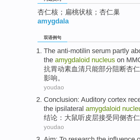
杏仁核；扁桃状核；杏仁巢
amygdala
双语例句
The anti-motilin
serum
partly
abo
the
amygdaloid
nucleus
on
MM
抗
胃动素
血清
只能
部分
阻断
杏仁
影响
。
youdao
Conclusion
:
Auditory cortex
rec
the ipsilateral
amygdaloid
nucle
结论
：大鼠听
皮层
接受
同
侧
杏仁
youdao
Aim
: To
research
the
influence
o