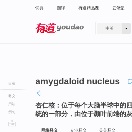
词典
翻译
有道精品课
云笔记
中英
有道 - 网易旗下搜索
amygdaloid nucleus
目录
释义
杏仁核：位于每个大脑半球中的
用法
例句
统的一部分，由位于颞叶前端的
go
网络释义
专业释义
英英释义