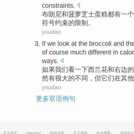
constraints
.
布朗尼
和
菠萝
芝士蛋糕都
有
一个
符号
约束
的
限制
。
youdao
If
we
look at
the
broccoli
and
th
of course
much
different
in
calor
ways
.
如果
我们
看
一下
西兰花
和
右边
的
然
有很大
的
不同
，
但
它们
在
其他
youdao
更多双语例句
关于有道
Investors
有道智选
官方博客
技术博客
诚聘英