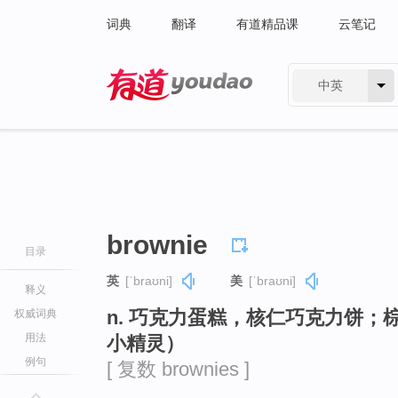
词典
翻译
有道精品课
云笔记
中英
有道 - 网易旗下搜索
brownie
目录
英
[ˈbraʊni]
美
[ˈbraʊni]
释义
n. 巧克力蛋糕，核仁巧克力饼
权威词典
用法
小精灵）
例句
[ 复数 brownies ]