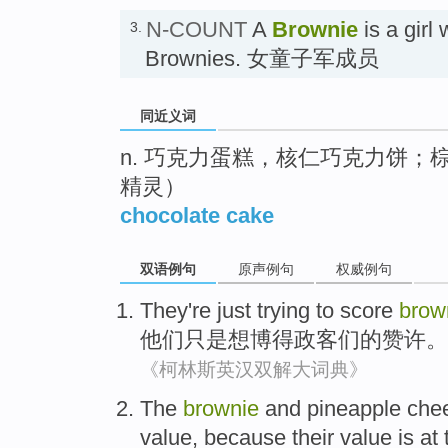
N-COUNT
A
Brownie
is a girl
3.
Brownies. 女童子军成员
同近义词
n. 巧克力蛋糕，核仁巧克力饼
精灵）
chocolate cake
双语例句
原声例句
权威例句
They
're just
trying to
score
brow
他们
只是
想
博得
政客们
的赞许。
《柯林斯英汉双解大词典》
The
brownie
and
pineapple
che
value
,
because
their
value
is at