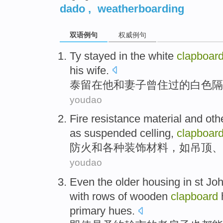
dado
,
weatherboarding
双语例句
权威例句
Ty
stayed in
the
white
clapboar
his wife
.
泰
留在
他
和
妻子
曾
住
过
的
白色
隔
youdao
Fire resistance
material
and
oth
as
suspended celling
,
clapboar
防火
和
各种
装饰
材料
，
如
吊顶
、
youdao
Even
the
older
housing
in
st
Joh
with rows
of
wooden
clapboard
primary
hues
.