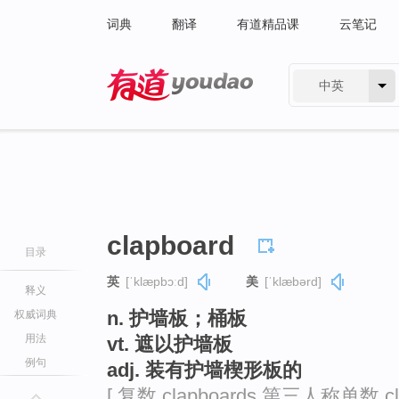
词典
翻译
有道精品课
云笔记
中英
有道 - 网易旗下搜索
clapboard
目录
英
[ˈklæpbɔːd]
美
[ˈklæbərd]
释义
n. 护墙板；桶板
权威词典
用法
vt. 遮以护墙板
例句
adj. 装有护墙楔形板的
[ 复数 clapboards 第三人称单数 c