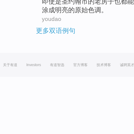
即使
是
圣约翰
市
的
老
房子
也都
能
涂
成
明亮的
原始
色调。
youdao
更多双语例句
关于有道
Investors
有道智选
官方博客
技术博客
诚聘英