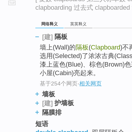
clapboarding 过去式 clapboarde
go
top
网络释义
英英释义
隔板
[建]
墙上(Wall)的
隔板
(
Clapboard
)不再
选用(Selected)了浓浓古典(Class
漆上蓝色(Blue)、棕色(Bro
小屋(Cabin)亮起来。
基于254个网页
-
相关网页
墙板
护墙板
[建]
隔膜排
短语