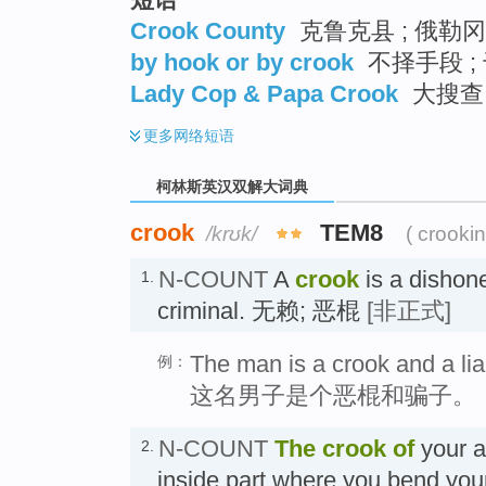
Crook County
克鲁克县 ; 俄勒
by hook or by crook
不择手段 ;
Lady Cop & Papa Crook
大搜查 
更多
网络短语
柯林斯英汉双解大词典
crook
TEM8
/krʊk/
( crooki
N-COUNT
A
crook
is a dishon
1.
criminal. 无赖; 恶棍
[非正式]
The man is a crook and a lia
例：
这名男子是个恶棍和骗子。
N-COUNT
The crook of
your ar
2.
inside part where you bend yo