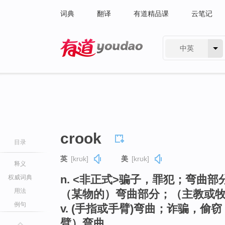
词典
翻译
有道精品课
云笔记
中英
有道 - 网易旗下搜索
crook
目录
英
[krʊk]
美
[krʊk]
释义
n. <非正式>骗子，罪犯；弯曲
权威词典
用法
（某物的）弯曲部分；（主教或
例句
v. (手指或手臂)弯曲；诈骗，
臂）弯曲