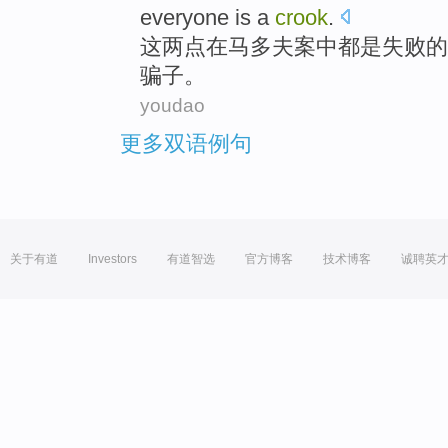
everyone
is
a
crook
.
这
两点
在
马
多夫
案中
都
是
失败
的
骗子。
youdao
更多双语例句
关于有道
Investors
有道智选
官方博客
技术博客
诚聘英