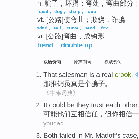
n. 骗子，坏蛋；弯处，弯曲部分
fraud
,
dog
,
sharp
,
loop
vt. [公路]使弯曲；欺骗，诈骗
wind
,
sell
,
curve
,
bend
,
fox
vi. [公路]弯曲，成钩形
bend
,
double up
双语例句
原声例句
权威例句
That
salesman
is a
real
crook
.
那
推销员
真是个
骗子
。
《牛津词典》
It could be
they
trust
each other
可能
他们
互相
信任
，
但
你
相信
一
youdao
Both
failed
in
Mr. Madoff
's
case