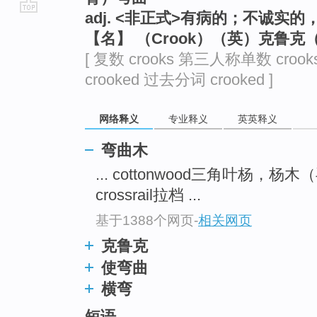
adj. <非正式>有病的；不诚实的
go
【名】 （Crook）（英）克鲁克
top
[ 复数 crooks 第三人称单数 croo
crooked 过去分词 crooked ]
网络释义
专业释义
英英释义
弯曲木
... cottonwood三角叶杨，
crossrail拉档 ...
基于1388个网页
-
相关网页
克鲁克
使弯曲
横弯
短语