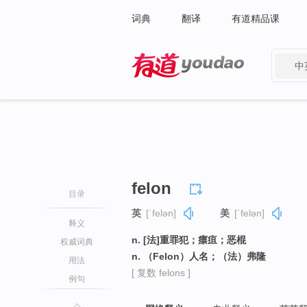
词典
翻译
有道精品课
中
有道 - 网易旗下搜索
felon
目录
英
[ˈfelən]
美
[ˈfelən]
释义
n. [法]重罪犯；瘭疽；恶棍
权威词典
n. （Felon）人名；（法）弗隆
用法
[ 复数 felons ]
例句