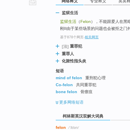
网络释义
专业释义
英英
go
监狱生活
top
监狱生活
（
Felon
），不能跟爱人在黑暗
刚II由于某些场景的问题也会被拒之门
基于878个网页
-
相关网页
重罪犯
[法]
重罪人
化脓性指头炎
短语
mind of felon
重刑犯心理
Co-felon
共同重罪犯
bone felon
骨瘭疽
更多
网络短语
柯林斯英汉双解大词典
felon
/ˈfɛlən/