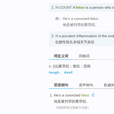
1.
N-COUNT
A
felon
is a person who i
例：
He's a convicted felon.
他是被判罪的重罪犯。
2.
N
a purulent inflammation of the end 
化脓性指头末端关节炎症
同近义词
同根词
n. [法]重罪犯；瘭疽；恶棍
tough
,
devil
双语例句
原声例句
权威
He
's
a convicted
felon
.
他
是
被
判罪
的
重罪犯
。
《柯林斯英汉双解大词典》