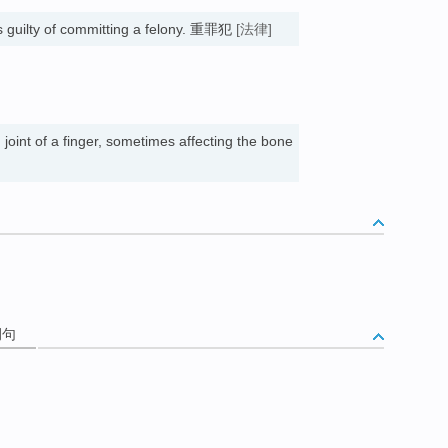
s guilty of committing a felony. 重罪犯
[法律]
joint of a finger, sometimes affecting the bone
例句