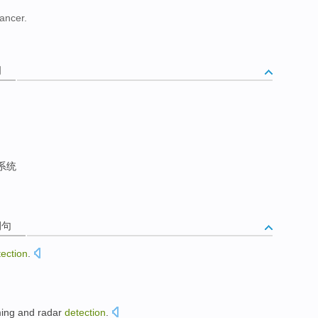
cancer.
词
系统
例句
tection
.
ing
and
radar
detection
.