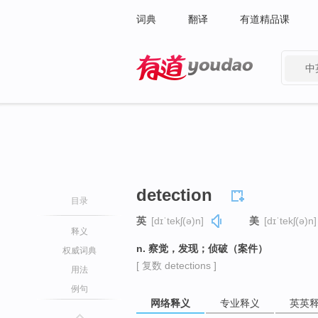
词典
翻译
有道精品课
中
有道 - 网易旗下搜索
detection
目录
英
[dɪˈtekʃ(ə)n]
美
[dɪˈtekʃ(ə)n]
释义
n. 察觉，发现；侦破（案件）
权威词典
[ 复数 detections ]
用法
例句
网络释义
专业释义
英英