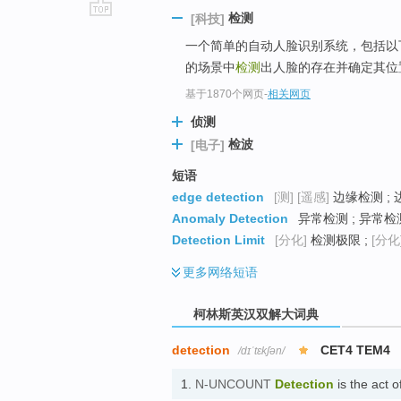
检测
[科技]
go
一个简单的自动人脸识别系统，包括以下
top
的场景中
检测
出人脸的存在并确定其位
基于1870个网页
-
相关网页
侦测
检波
[电子]
短语
edge detection
[测]
[遥感]
边缘检测 ;
Anomaly Detection
异常检测 ; 异常检测
Detection Limit
[分化]
检测极限 ;
[分化
更多
网络短语
柯林斯英汉双解大词典
detection
CET4 TEM4
/dɪˈtɛkʃən/
1.
N-UNCOUNT
Detection
is the act 