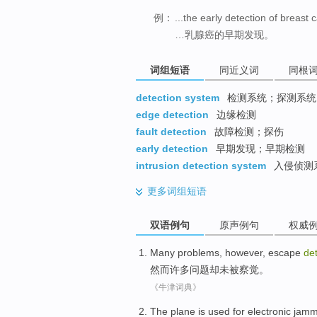
例：
...the early detection of breast 
…乳腺癌的早期发现。
词组短语
同近义词
同根
detection system
检测系统；探测系统
edge detection
边缘检测
fault detection
故障检测；探伤
early detection
早期发现；早期检测
intrusion detection system
入侵侦测
更多
词组短语
双语例句
原声例句
权威
Many
problems
,
however
,
escape
de
然而许多
问题
却
未被
察觉。
《牛津词典》
The
plane
is used
for
electronic
jamm