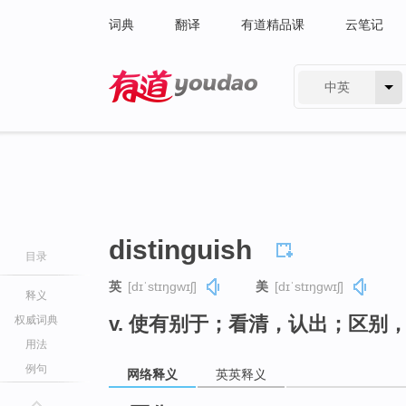
词典
翻译
有道精品课
云笔记
中英
有道 - 网易旗下搜索
distinguish
目录
英
[dɪˈstɪŋɡwɪʃ]
美
[dɪˈstɪŋɡwɪʃ]
释义
v. 使有别于；看清，认出；区别
权威词典
用法
例句
网络释义
英英释义