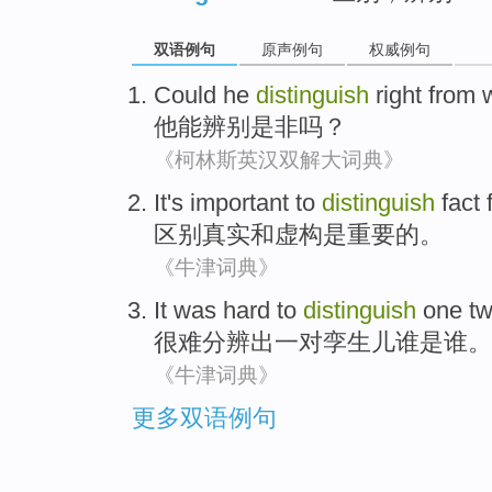
双语例句
原声例句
权威例句
Could
he
distinguish
right from
他
能
辨别
是非
吗？
《柯林斯英汉双解大词典》
It's
important
to
distinguish
fact
区别
真实
和
虚构
是
重要
的。
《牛津词典》
It was hard to
distinguish
one tw
很难
分辨出
一对
孪生儿谁是谁。
《牛津词典》
更多双语例句