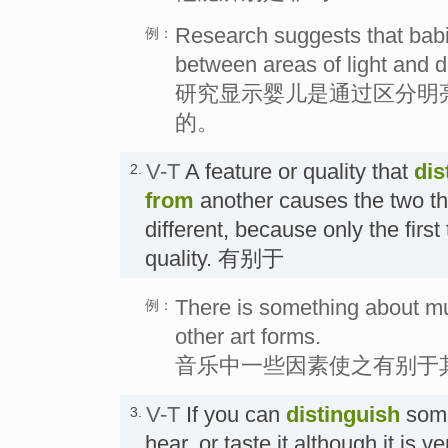
Research suggests that babie
例：
between areas of light and d
研究显示婴儿是通过区分明
的。
V-T
A feature or quality that
dis
2.
from
another causes the two th
different, because only the first
quality. 有别于
There is something about mus
例：
other art forms.
音乐中一些因素使之有别于
V-T
If you can
distinguish
some
3.
hear, or taste it although it is ve