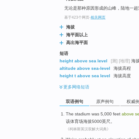
无论是那种原因形成的山峰，陆地一
基于423个网页
-
相关网页
海拔
海平面以上
高出海平面
短语
height above sea level
[测]
[地理]
海拔
altitude above sea-level
海拔高程
height t above sea level
海拔高度
更多
网络短语
双语例句
原声例句
权威
The
stadium was
5,000
feet
above
s
该
体育场
海拔
5000
英尺
。
《柯林斯英汉双解大词典》