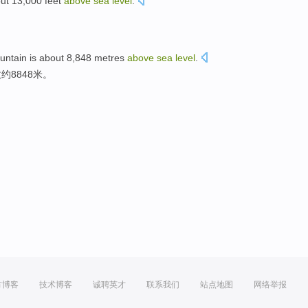
ut 13,000
feet
above
sea
level
.
untain is about 8,848 metres
above
sea
level
.
8848米。
方博客
技术博客
诚聘英才
联系我们
站点地图
网络举报