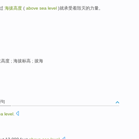
超过
海拔高度
(
above sea level
)就承受着毁灭的力量。
高度 ; 海拔标高 ; 拔海
例句
ea
level
.