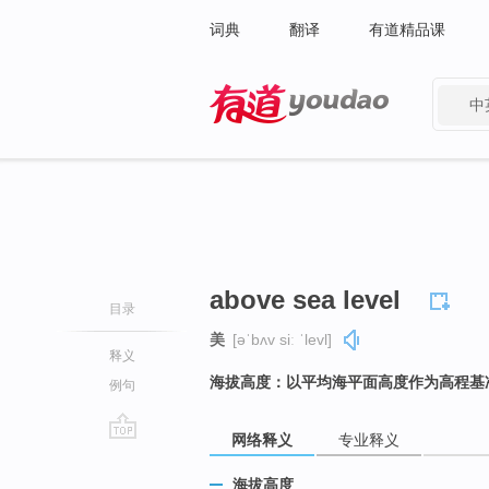
词典
翻译
有道精品课
中
有道 - 网易旗下搜索
above sea level
目录
美
[əˈbʌv siː ˈlevl]
释义
海拔高度：以平均海平面高度作为高程基
例句
网络释义
专业释义
go
top
海拔高度