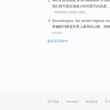
We
're probably
at
an
elevation
of
abo
我们
很
可能
在
海拔
13000
英尺
的
高度。
《柯林斯英汉双解大词典》
Q
omolangma, the world's highest mo
珠
穆朗玛峰是世界上最高的山峰，海拔约
youdao
更多双语例句
关于有道
Investors
有道智选
官