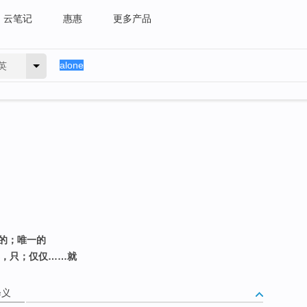
云笔记
惠惠
更多产品
英
靠的；唯一的
单，只；仅仅……就
释义