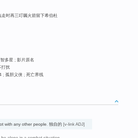
范临走时再三叮嘱火箭留下希伯杜
贝智多星 ; 影片原名
 不打扰
 ; 孤胆义侠 ; 死亡界线
not with any other people. 独自的
[v-link ADJ]
o be alone in a combat situation.