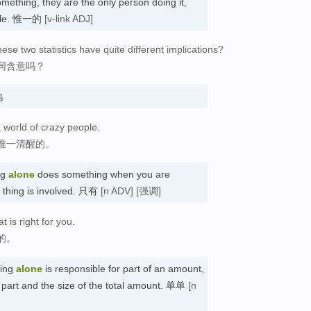
mething, they are the only person doing it,
eople. 惟一的
[v-link ADJ]
ese two statistics have quite different implications?
同含意吗？
地
a world of crazy people.
惟一清醒的。
ng
alone
does something when you are
 thing is involved. 只有
[n ADV]
[强调]
 is right for you.
的。
hing
alone
is responsible for part of an amount,
t part and the size of the total amount. 单单
[n