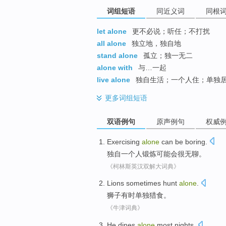
词组短语
同近义词
同根
let alone
更不必说；听任；不打扰
all alone
独立地，独自地
stand alone
孤立；独一无二
alone with
与…一起
live alone
独自生活；一个人住；单独
更多
词组短语
双语例句
原声例句
权威
Exercising
alone
can
be
boring
.
独自一个人
锻炼
可能
会
很无聊
。
《柯林斯英汉双解大词典》
Lions
sometimes
hunt
alone
.
狮子
有时
单独
猎食
。
《牛津词典》
He
dines
alone
most
nights
.