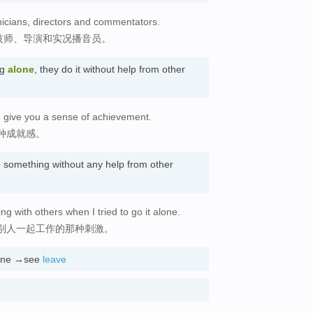
icians, directors and commentators.
技师、导演和实况播音员。
ng
alone
, they do it without help from other
d give you a sense of achievement.
种成就感。
o something without any help from other
ng with others when I tried to go it alone.
别人一起工作的那种刺激。
lone →see
leave