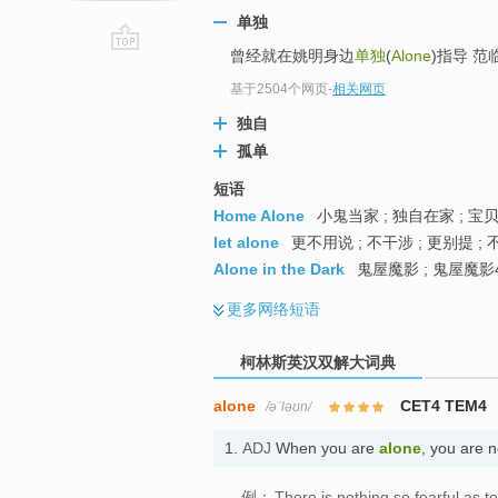
单独
曾经就在姚明身边
单独
(
Alone
)指导 
go
top
基于2504个网页
-
相关网页
独自
孤单
短语
Home Alone
小鬼当家 ; 独自在家 ; 宝
let alone
更不用说 ; 不干涉 ; 更别提 ;
Alone in the Dark
鬼屋魔影 ; 鬼屋魔影4
更多
网络短语
柯林斯英汉双解大词典
alone
CET4 TEM4
/əˈləʊn/
1.
ADJ
When you are
alone
, you are 
例：
There is nothing so fearful as t