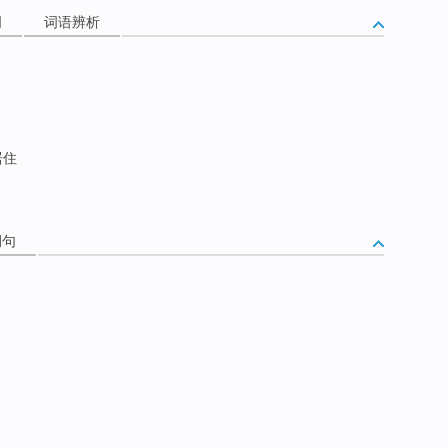
词
词语辨析
居住
例句