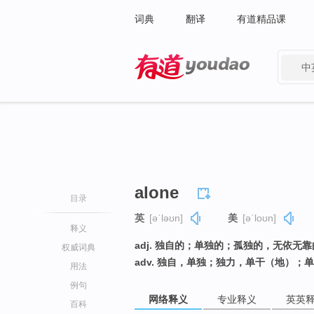
词典
翻译
有道精品课
中
有道 - 网易旗下搜索
alone
目录
英
[əˈləʊn]
美
[əˈloʊn]
释义
adj. 独自的；单独的；孤独的，无依无
权威词典
adv. 独自，单独；独力，单干（地）；
用法
例句
网络释义
专业释义
英英
百科