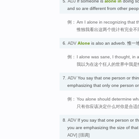
5.
ADJ
If someone is
alone
in
doing so
and so are different from other p
例：
Am I alone in recognizing that th
惟独我看出这两个统计有完全不
6.
ADV
Alone
is also an adverb. 惟一
例：
I alone was sane, I thought, in 
我以为在这个狂人的世界中我是
7.
ADV
You say that one person or thi
emphasizing that only one person or
例：
You alone should determine what
只有你应该决定什么对你是合适
8.
ADV
If you say that one person or t
you are emphasizing the size of tha
ADV]
[强调]