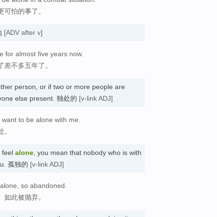
更可怕的事了。
自地
[ADV after v]
e for almost five years now.
了差不多五年了。
her person, or if two or more people are
 anyone else present. 独处的
[v-link ADJ]
 want to be alone with me.
处。
 feel
alone
, you mean that nobody who is with
t you. 孤独的
[v-link ADJ]
o alone, so abandoned.
、如此被抛弃。