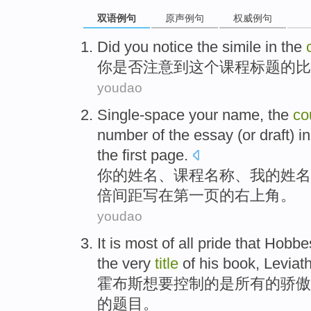
双语例句
原声例句
权威例句
Did
you
notice
the
simile
in
the
你
是否
注意到
这个
课程
标题
的
比
youdao
Single-space
your
name
, the
co
number
of
the essay
(
or
draft
)
in
the first
page
.
你
的
姓名
、
课程
名称
、
我
的姓名
倍间距写
在
第一
页
的
右上角
。
youdao
It
is
most
of
all
pride
that
Hobbe
the very
title
of
his
book
,
Leviat
霍布斯
想
要控制
的
是
所有
的
骄傲
的
题目
。