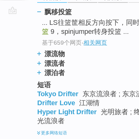
飘移投篮
go
... LS往篮筐相反方向按下，同时
top
篮
9，spinjumper转身投篮 ...
基于659个网页
-
相关网页
漂流物
漂流者
漂泊者
短语
Tokyo Drifter
东京流浪者 ; 东京流
Drifter Love
江湖情
Hyper Light Drifter
光明旅者 ; 
光流浪者
更多
网络短语