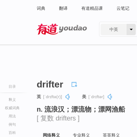
词典
翻译
有道精品课
云笔记
中英
有道 - 网易旗下搜索
drifter
目录
英
[ˈdrɪftə(r)]
美
[ˈdrɪftər]
释义
n. 流浪汉；漂流物；漂网渔船
权威词典
用法
[ 复数 drifters ]
例句
百科
网络释义
专业释义
英英释义