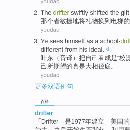
youdao
The
drifter
swiftly
shifted the
gift
那个
者敏捷地
将
礼物
换
到
电梯
的
youdao
Ye sees
himself
as
a
school-
drif
different from
his
ideal
.
叶东
（音译）把
自己
看成
是
“校
己
所期望的
真是大相径庭
。
youdao
更多双语例句
百科
drifter
「Drifter」是1977年建立。
为主，之后开始生产背包。利用