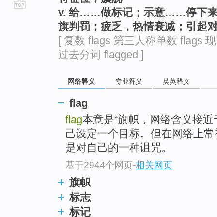
v. 给……做标记；示意……停
go
旗判罚；疲乏，热情衰减；引起
top
[ 复数 flags 第三人称单数 flags 现
过去分词 flagged ]
网络释义
专业释义
英英释义
flag
flag
本意是“旗帜，网络含义接近
己设定一个目标。但在网络上常
是对自己的一种诅咒。
基于2944个网页
-
相关网页
旗帜
标志
标记