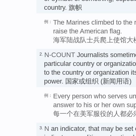
country. 旗帜
The Marines climbed to the r
例：
raise the American flag.
海军陆战队士兵爬上使馆大
N-COUNT
Journalists sometime
2.
particular country or organizati
to the country or organization it
power. 国家或组织 (新闻用语)
Every person who serves und
例：
answer to his or her own supe
每一个在美军服役的人都必
N
an indicator, that may be set 
3.