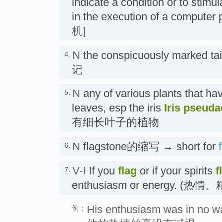
indicate a condition or to stimul
in the execution of a comput
机]
N
the conspicuously marked 
4.
记
N
any of various plants that ha
5.
leaves, esp the iris
Iris pseud
有细长叶子的植物
N
flagstone的缩写 → short for
6.
V-I
If you
flag
or if your spirits
f
7.
enthusiasm or energy. (热
His enthusiasm was in no wa
例：