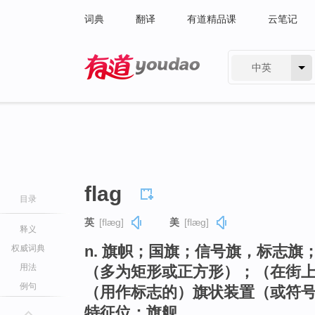
词典
翻译
有道精品课
云笔记
中英
有道 - 网易旗下搜索
flag
目录
英
[flæɡ]
美
[flæɡ]
释义
n. 旗帜；国旗；信号旗，标志
权威词典
用法
（多为矩形或正方形）；（在街
例句
（用作标志的）旗状装置（或符
特征位；旗舰