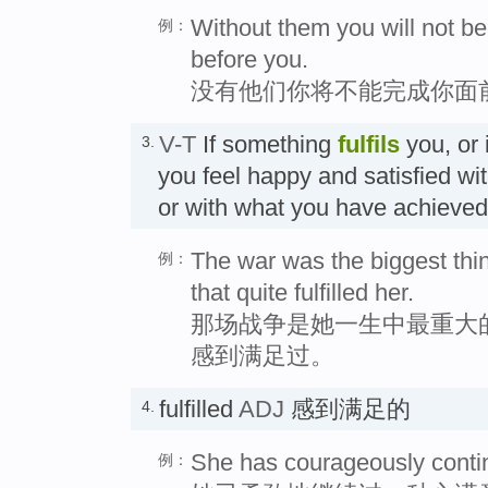
Without them you will not be 
例：
before you.
没有他们你将不能完成你面
V-T
If something
fulfils
you, or 
3.
you feel happy and satisfied wi
or with what you have achi
The war was the biggest thing
例：
that quite fulfilled her.
那场战争是她一生中最重大
感到满足过。
fulfilled
ADJ
感到满足的
4.
She has courageously continue
例：