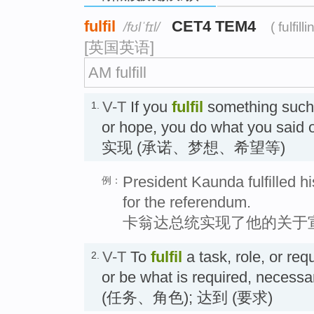
fulfil
CET4 TEM4
/fʊlˈfɪl/
( fulfilli
[英国英语]
AM fulfill
V-T
If you
fulfil
something such 
1.
or hope, you do what you said 
实现 (承诺、梦想、希望等)
President Kaunda fulfilled h
例：
for the referendum.
卡翁达总统实现了他的关于
V-T
To
fulfil
a task, role, or re
2.
or be what is required, necess
(任务、角色); 达到 (要求)