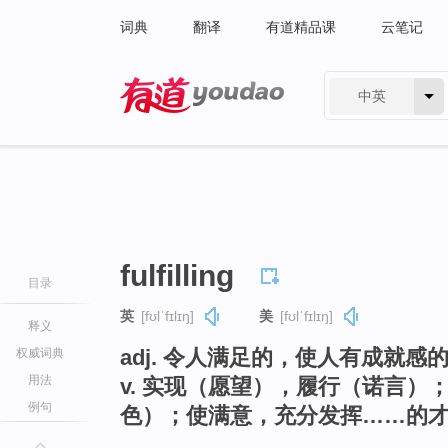
词典
翻译
有道精品课
云笔记
中英
有道 - 网易旗下搜索
fulfilling
目录
英
[fʊlˈfɪlɪŋ]
美
[fʊlˈfɪlɪŋ]
释义
adj. 令人满足的，使人有成就感
权威词典
用法
v. 实现（愿望），履行（诺言
例句
色）；使满意，充分发挥……的才能（