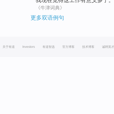
我
现在
觉得
这
工作
有
意义
多
了。
《牛津词典》
更多双语例句
关于有道
Investors
有道智选
官方博客
技术博客
诚聘英