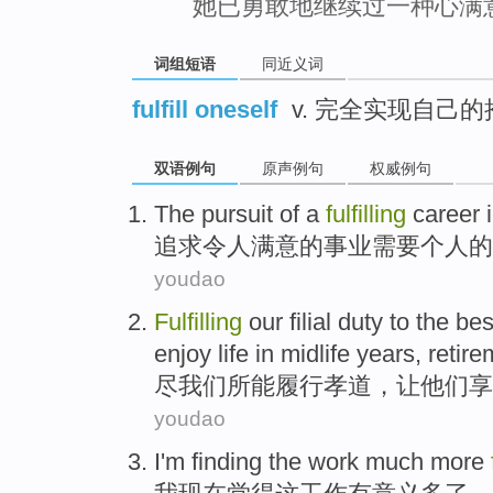
她已勇敢地继续过一种心满
词组短语
同近义词
fulfill oneself
v. 完全实现自己的
双语例句
原声例句
权威例句
The
pursuit
of
a
fulfilling
career
追求
令人
满意
的
事业
需要
个人
的
youdao
Fulfilling
our
filial
duty to the be
enjoy
life
in
midlife years
,
retire
尽
我们
所能
履行
孝道
，
让
他们
享
youdao
I'm
finding
the
work
much more