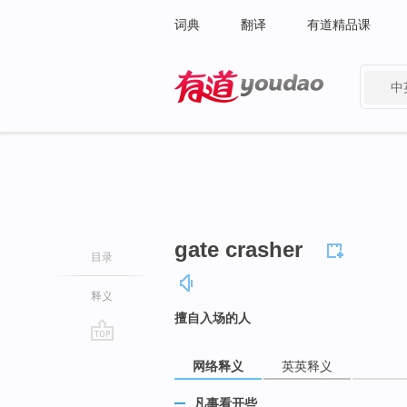
词典
翻译
有道精品课
中
有道 - 网易旗下搜索
gate crasher
目录
释义
擅自入场的人
go
网络释义
英英释义
top
凡事看开些