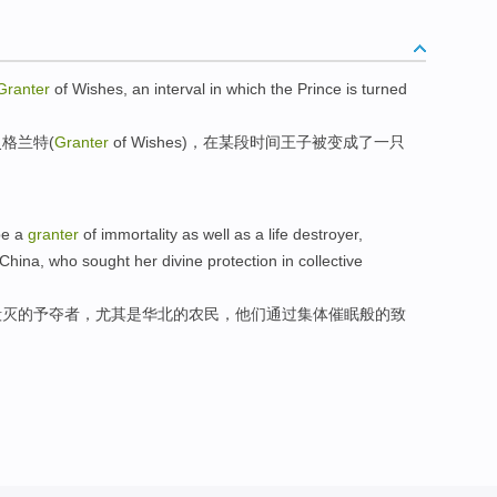
Granter
of
Wishes
, an
interval
in
which
the Prince
is
turned
灵
格兰特(
Granter
of
Wishes)，
在
某
段
时间
王子
被
变成
了
一
只
be
a
granter
of
immortality
as well as
a
life
destroyer
,
 China
,
who
sought
her
divine
protection
in
collective
毁灭
的
予
夺者，
尤其是
华北
的
农民
，
他们
通过
集体
催眠般的致