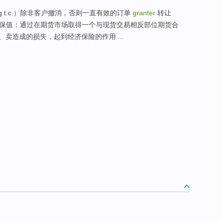
der（g.t.c.）除非客户撤消，否则一直有效的订单
granter
转让
ng 套期保值：通过在期货市场取得一个与现货交易相反部位期货合
卖造成的损失，起到经济保险的作用 ...