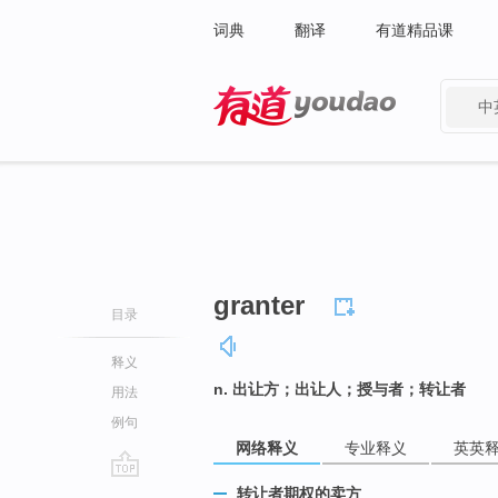
词典
翻译
有道精品课
中
有道 - 网易旗下搜索
granter
目录
释义
n. 出让方；出让人；授与者；转让者
用法
例句
网络释义
专业释义
英英
go
转让者期权的卖方