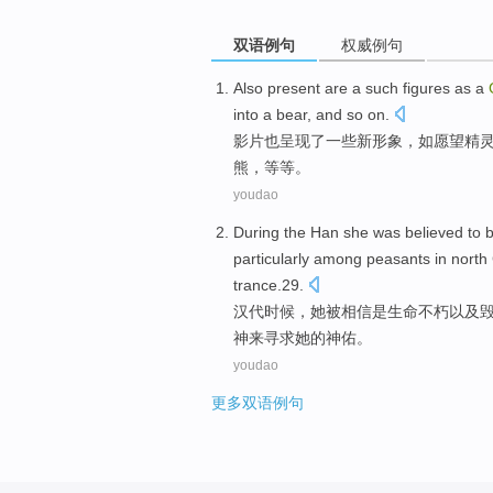
双语例句
权威例句
Also
present are
a
such
figures as
a
into
a
bear
, and
so on
.
影片
也
呈现
了一些新形象，
如
愿望
精
熊
，
等等
。
youdao
During the Han
she
was
believed
to
particularly among
peasants
in north
trance.29
.
汉代
时候，
她
被
相信
是
生命
不朽
以及
神
来寻求
她
的神
佑
。
youdao
更多双语例句