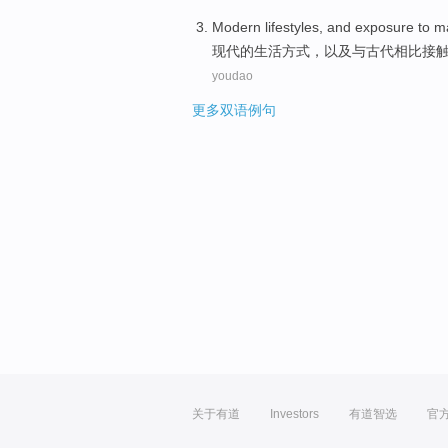
Modern
lifestyles
,
and
exposure
to
m
现代
的
生活方式
，
以及
与
古代相比
接
youdao
更多双语例句
关于有道
Investors
有道智选
官