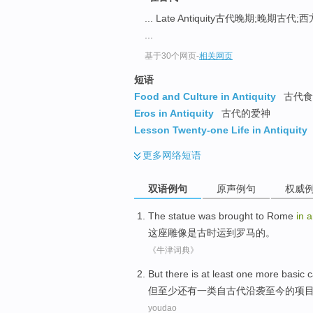
... Late Antiquity古代晚期;晚期古
...
基于30个网页
-
相关网页
短语
Food and Culture in Antiquity
古代食
Eros in Antiquity
古代的爱神
Lesson Twenty-one Life in Antiquity
更多
网络短语
双语例句
原声例句
权威
The statue
was
brought to
Rome
in
a
这座
雕像
是
古时运到
罗马
的。
《牛津词典》
But
there
is
at least
one more basic
c
但
至少
还有
一类
自
古代沿袭至今的项
youdao