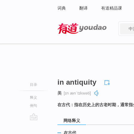
词典
翻译
有道精品课
中
有道 - 网易旗下搜索
in antiquity
目录
美
[ɪn ænˈtɪkwəti]
释义
在古代：指在历史上的古老时期，通常指
例句
网络释义
go
top
在古代