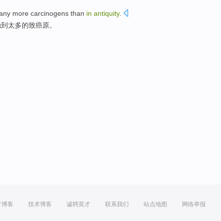
any more
carcinogens
than
in
antiquity
.
触
到
太多
的
致癌原
。
方博客
技术博客
诚聘英才
联系我们
站点地图
网络举报