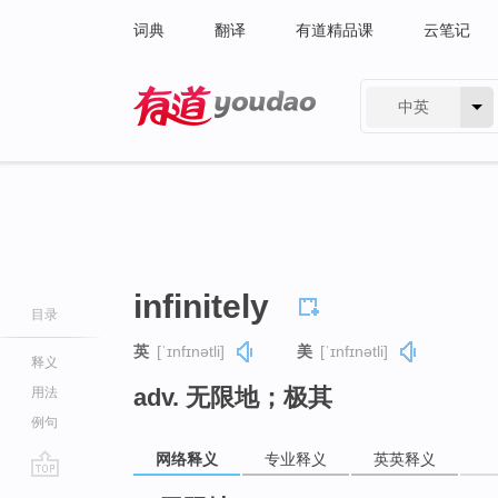
词典
翻译
有道精品课
云笔记
中英
有道 - 网易旗下搜索
infinitely
目录
英
[ˈɪnfɪnətli]
美
[ˈɪnfɪnətli]
释义
adv. 无限地；极其
用法
例句
网络释义
专业释义
英英释义
go