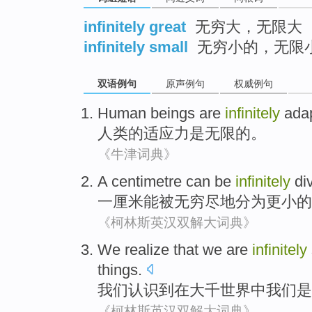
infinitely great
无穷大，无限大
infinitely small
无穷小的，无限
双语例句
原声例句
权威例句
Human beings
are
infinitely
ada
人类
的适应力
是
无限
的。
《牛津词典》
A
centimetre
can
be
infinitely
di
一
厘米
能
被
无穷尽地
分为
更小
的
《柯林斯英汉双解大词典》
We
realize
that
we
are
infinitely
things.
我们
认识
到在大千世界
中
我们
是
《柯林斯英汉双解大词典》