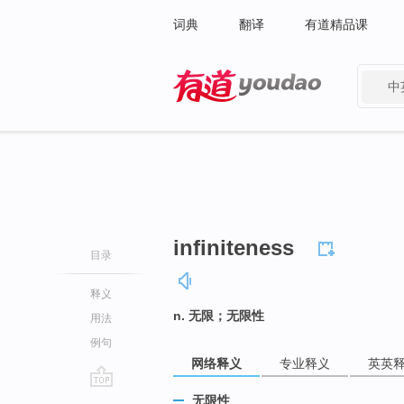
词典
翻译
有道精品课
中
有道 - 网易旗下搜索
infiniteness
目录
释义
n. 无限；无限性
用法
例句
网络释义
专业释义
英英
go
无限性