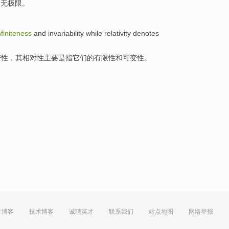
播
无
极限
。
nfiniteness
and
invariability
while
relativity
denotes
变性
，其
相对性
主要是指它们的
有限性
和可变性。
方博客
技术博客
诚聘英才
联系我们
站点地图
网络举报