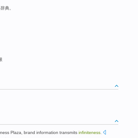
络辞典。
限
ness Plaza,
brand
information
transmits
infiniteness
.