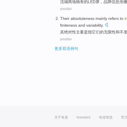
沈城商场
独有的
LED
屏
，
品牌
信息
传
youdao
Their
absoluteness
mainly
refers
to
i
finiteness
and
variability.
其
绝对性
主要
是
指
它们的
无限性
和
不
youdao
更多双语例句
关于有道
Investors
有道智选
官