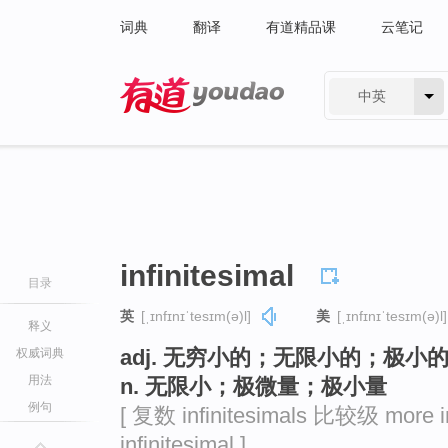
词典
翻译
有道精品课
云笔记
中英
有道 - 网易旗下搜索
infinitesimal
目录
英
[ˌɪnfɪnɪˈtesɪm(ə)l]
美
[ˌɪnfɪnɪˈtesɪm(ə)l]
释义
adj. 无穷小的；无限小的；极小
权威词典
用法
n. 无限小；极微量；极小量
例句
[ 复数 infinitesimals 比较级 more 
infinitesimal ]