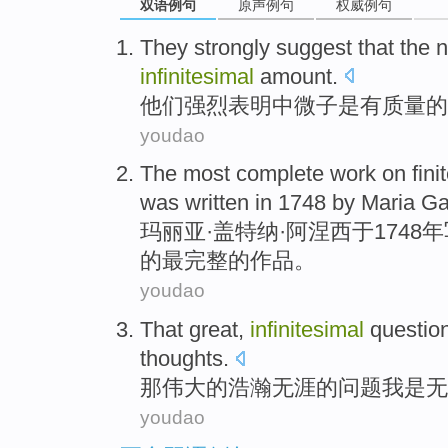
双语例句
原声例句
权威例句
They
strongly
suggest that
the n
infinitesimal
amount
.
他们
强烈
表明
中微子
是
有
质量
的
youdao
The most
complete
work
on
fini
was
written
in 1748 by
Maria
Ga
玛丽亚
·盖特纳·阿涅西于1748年
的
最
完整
的
作品
。
youdao
That
great
,
infinitesimal
questio
thoughts.
那
伟大的
浩瀚
无涯
的
问题
我
是
无
youdao