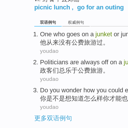
picnic lunch
,
go for an outing
双语例句
权威例句
One
who
goes on a
junket
or
ju
他从来
没有公费旅游过
。
youdao
Politicians
are
always
off on a
j
政客
们
总
乐于公费旅游。
youdao
Do
you
wonder
how
you
could
e
你
是不是想知道
怎么样
你
才能
也
youdao
更多双语例句