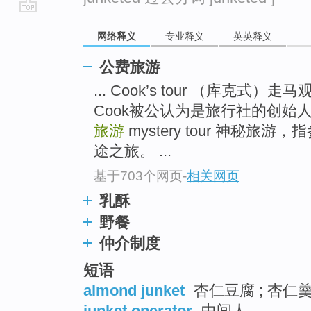
go
网络释义
专业释义
英英释义
top
公费旅游
... Cook’s tour （库克式
Cook被公认为是旅行社的创始
旅游
mystery tour 神秘
途之旅。 ...
基于703个网页
-
相关网页
乳酥
野餐
仲介制度
短语
almond junket
杏仁豆腐 ; 杏仁羹
junket operator
中间人