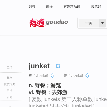
词典
翻译
有道精品课
云笔记
中英
有道 - 网易旗下搜索
junket
目录
英
[ˈdʒʌŋkɪt]
美
[ˈdʒʌŋkɪt]
释义
n. 野餐；游览
权威词典
用法
vi. 野餐；去郊游
例句
[ 复数 junkets 第三人称单数 junke
junketed 过去分词 junketed ]