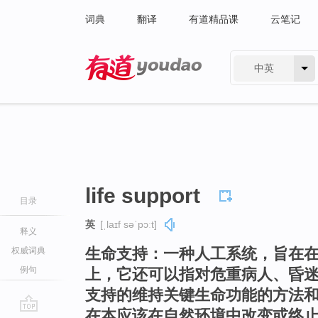
词典
翻译
有道精品课
云笔记
中英
有道 - 网易旗下搜索
life support
目录
英
[ˌlaɪf səˈpɔːt]
释义
生命支持：一种人工系统，旨在
权威词典
例句
上，它还可以指对危重病人、昏
支持的维持关键生命功能的方法
在本应该在自然环境中改变或终