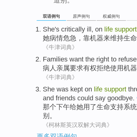
道别。
双语例句
原声例句
权威例句
She
's critically
ill, on
life
support
她
病情
危急，靠机器来维持生命
《牛津词典》
Families
want
the right to
refuse
病人亲属
要求
有权
拒绝使用机器
《牛津词典》
She
was
kept
on
life
support
th
and
friends
could
say goodbye
.
那个
下午给
她
用
了
生命
支持系统
别
。
《柯林斯英汉双解大词典》
更多双语例句