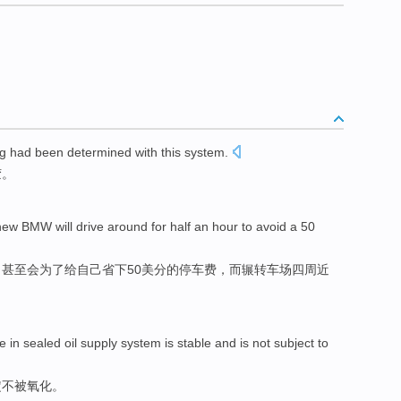
ng
had been determined
with
this
system
.
胶。
 new
BMW
will
drive
around
for
half an
hour
to
avoid a
50
，甚至
会
为了
给
自己省下
50
美分
的
停车费
，而辗转车场
四周
近
e
in
sealed
oil supply
system
is
stable
and
is not
subject
to
定
不
被
氧化。