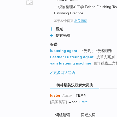
... 织物整理加工学 Fabric Finishing Te
go
Finishing Practice ...
top
基于32个网页
-
相关网页
压光
使有光泽
短语
lustering agent
上光剂 ; 上光整理剂
Leather Lustering Agent
皮革光亮剂
yarn lustering machine
[纺]
纱线上光
更多
网络短语
柯林斯英汉双解大词典
luster
TEM4
/ˈlʌstə/
[美国英语]
→see
lustre
词组短语
同近义词