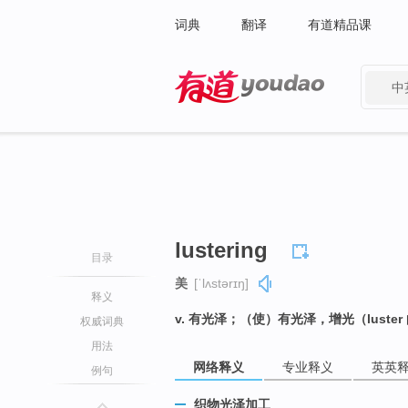
词典
翻译
有道精品课
中
有道 - 网易旗下搜索
lustering
目录
美
[ˈlʌstərɪŋ]
释义
v. 有光泽；（使）有光泽，增光（luste
权威词典
用法
网络释义
专业释义
英英
例句
织物光泽加工