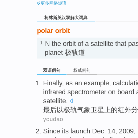
更多
网络短语
柯林斯英汉双解大词典
polar orbit
N
the orbit of a satellite that p
1.
planet 极轨道
双语例句
权威例句
Finally
,
as
an
example
,
calculat
infrared
spectrometer
on
board 
satellite
.
最后
以
极
轨
气象
卫星
上
的
红外
分
youdao
Since
its launch
Dec.
14
, 2009,