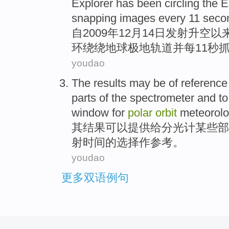
Explorer has
been
circling
the E
snapping
images
every
11
seco
自
2009年
12
月
14
日
发射
升空
以
环绕绕
地球
极地
轨道
并
每
11
秒
youdao
The
results
may be
of
reference
parts
of the
spectrometer
and
to
window
for
polar
orbit
meteorolo
其
结果
可以
提供
给
分光计
某些
部
射
时间的
选择
作
参考
。
youdao
更多双语例句