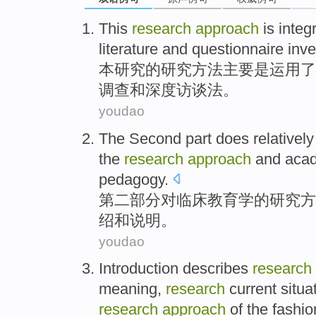
This
research
approach
is
integ
literature
and
questionnaire
inve
本
研究
的
研究
方法
主要
是
运用
了
调查
和
深度
访谈法
。
youdao
The Second
part
does relatively
the
research
approach
and
acad
pedagogy
.
第二
部分
对
临床
教育学
的
研究
方
绍
和
说明
。
youdao
Introduction
describes
research
meaning
,
research
current situa
research
approach
of
the
fashio