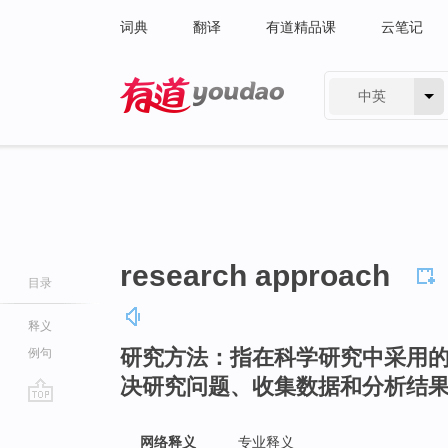
词典
翻译
有道精品课
云笔记
中英
有道 - 网易旗下搜索
research approach
目录
释义
研究方法：指在科学研究中采用
例句
决研究问题、收集数据和分析结
go
top
网络释义
专业释义