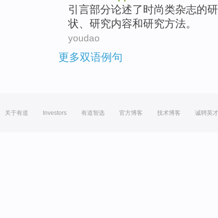
引言部分
论述了
时尚
类杂志
的
研
状
、研究
内容
和
研究
方法
。
youdao
更多双语例句
关于有道
Investors
有道智选
官方博客
技术博客
诚聘英