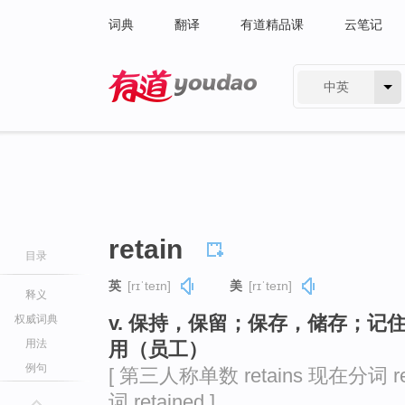
词典
翻译
有道精品课
云笔记
中英
有道 - 网易旗下搜索
retain
目录
英
[rɪˈteɪn]
美
[rɪˈteɪn]
释义
v. 保持，保留；保存，储存；
权威词典
用法
用（员工）
例句
[ 第三人称单数 retains 现在分词 ret
词 retained ]