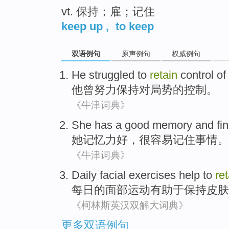
vt. 保持；雇；记住
keep up
,
to keep
双语例句
原声例句
权威例句
He
struggled to
retain
control
of
他
曾
努力
保持
对
局势的
控制
。
《牛津词典》
She
has a
good
memory
and fi
她
记忆力
好
，
很
容易
记住
事情。
《牛津词典》
Daily
facial
exercises
help to
ret
每日
的
面部
运动
有助于
保持
皮肤
《柯林斯英汉双解大词典》
更多双语例句