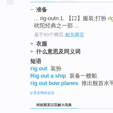
go
准备
top
... rig-outn.1. 【口】服装;打扮
ri
吠陀经典之一部 ...
基于50个网页
-
相关网页
衣服
什么意思及同义词
短语
rig out
装扮
Rig out a ship
装备一艘船
rig out bow planes
推出舰首水
更多
网络短语
柯林斯英汉双解大词典