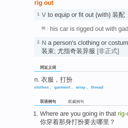
rig out
V
to equip or fit out (with) 装配
1.
his car is rigged out with ga
例：
N
a person's clothing or costume
2.
装束; 尤指奇装异服
[非正式]
同近义词
n. 衣服，打扮
clothes
,
garment
,
array
,
thread
双语例句
权威例句
Where
are
you
going
in
that
rig-
你
穿着
那
身打扮
要去
哪里
？