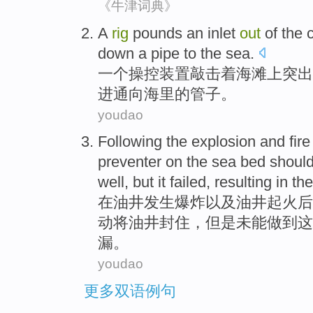
《牛津词典》
A
rig
pounds an
inlet
out
of
the
down
a pipe
to the sea
.
一个
操控装置
敲击着
海滩
上
突出
进
通向海里的
管子
。
youdao
Following the
explosion
and
fire
preventer
on
the
sea
bed
shoul
well,
but
it
failed,
resulting in
th
在
油井
发生爆炸
以及
油井
起火
后
动将
油井封住
，
但是
未能做到
这
漏。
youdao
更多双语例句