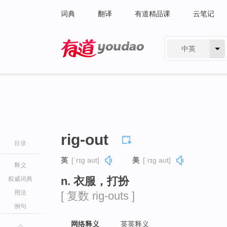
词典
翻译
有道精品课
云笔记
中英
有道 - 网易旗下搜索
rig-out
目录
英
[ˈrɪɡ aʊt]
美
[ˈrɪɡ aʊt]
释义
n. 衣服，打扮
权威词典
用法
[ 复数 rig-outs ]
例句
网络释义
英英释义