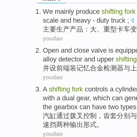
We mainly
produce
shifting
fork
scale and
heavy - duty
truck
;
主要
生产产品
：
大
、
重型
卡车
变
youdao
Open
and
close
valve
is
equipp
alloy
detector
and
upper
shiftin
并
设
前端装
记忆
合金
检测器
与
上
youdao
A
shifting
fork
controls
a cylinde
with
a dual
gear
, which can gen
the
gearbox
can have
two
types
汽缸
通过
拨
叉
控制
，
齿
套分别
与
速挡
两
种输出形式。
youdao