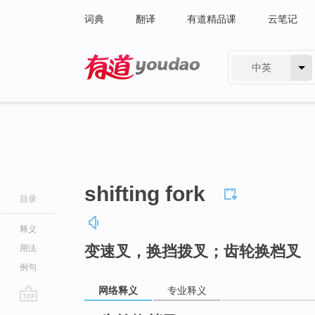
词典
翻译
有道精品课
云笔记
中英
有道 - 网易旗下搜索
shifting fork
目录
释义
变速叉，换挡拨叉；齿轮换档叉
用法
例句
网络释义
专业释义
go