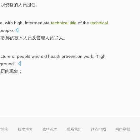
任职
资格
的
人员
担任
。
le
,
with
high
,
intermediate
technical
title
of the
technical
people.
术
职称
的
技术
人员
及
管理
人员
12
人。
ucture of
people
who did health
prevention
work, "
high
kground
".
学历
的
现象
；
方博客
技术博客
诚聘英才
联系我们
站点地图
网络举报