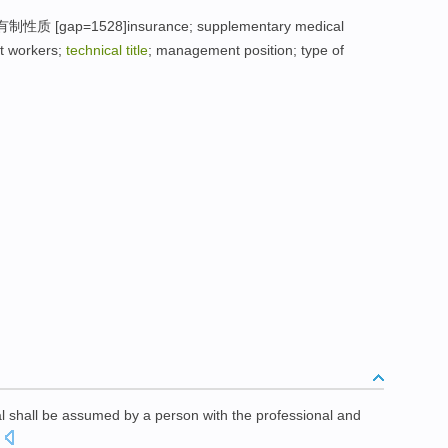
ap=1528]insurance; supplementary medical
nt workers;
technical title
; management position; type of
l
shall be
assumed
by a
person
with the
professional and