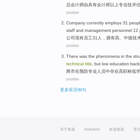
总会计师由具有会计师
以上
专业
技术
youdao
Company
currently
employs
31
peop
staff
and
management
personnel
12
公司
现有
员工
31
人
，
拥有
高
、
中级
技
youdao
There
was the
phenomena
in the str
technical
title
, but
low
education bac
两市
在
预防
专业
人员
中
存在
高
职称
低
youdao
更多双语例句
关于有道
Investors
有道智选
官