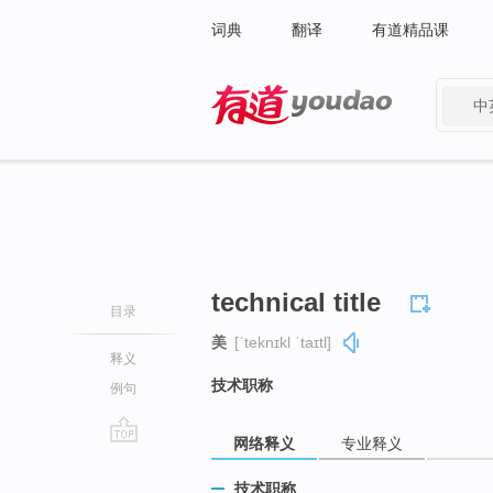
词典
翻译
有道精品课
中
有道 - 网易旗下搜索
technical title
目录
美
[ˈteknɪkl ˈtaɪtl]
释义
技术职称
例句
网络释义
专业释义
go
top
技术职称