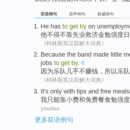
双语例句
原声例句
权威例句
He
has
to
get
by
on
unemploym
他
不得不
靠
失业
救济金勉强度日
《柯林斯英汉双解大词典》
Because
the
band
made
little
m
jobs
to
get
by
.
因为
乐队
几乎不
赚钱
，所以乐队
《柯林斯英汉双解大词典》
It's only
with
tips
and
free
meals
我
只能
靠
小费
和
免费
餐食
勉强度
youdao
更多双语例句