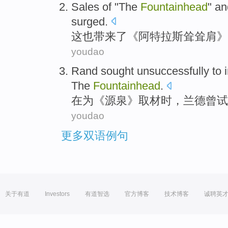
Sales
of "
The
Fountainhead
" an
surged
.
这
也带来了《
阿特拉斯
耸耸肩》
youdao
Rand
sought
unsuccessfully to
The
Fountainhead
.
在
为
《
源泉
》
取材
时，
兰德
曾
试
youdao
更多双语例句
关于有道
Investors
有道智选
官方博客
技术博客
诚聘英