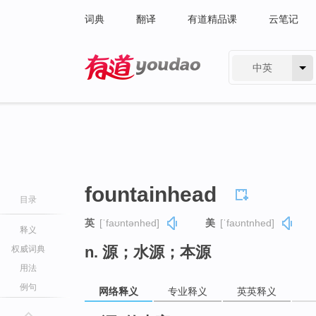
词典
翻译
有道精品课
云笔记
中英
有道 - 网易旗下搜索
fountainhead
目录
英
[ˈfaʊntənhed]
美
[ˈfaʊntnhed]
释义
n. 源；水源；本源
权威词典
用法
例句
网络释义
专业释义
英英释义