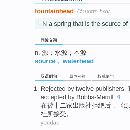
fountainhead
/ˈfaʊntɪnˌhɛd/
N
a spring that is the source 
1.
同近义词
n. 源；水源；本源
source
,
waterhead
双语例句
原声例句
权威例句
Rejected
by
twelve
publishers
,
accepted
by
Bobbs-Merrill
.
在
被
十二
家
出版社
拒绝
后，《源
社所
接受
。
youdao