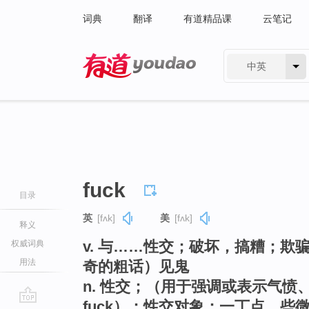
词典
翻译
有道精品课
云笔记
中英
有道 - 网易旗下搜索
fuck
目录
英
[fʌk]
美
[fʌk]
释义
v. 与……性交；破坏，搞糟；
权威词典
用法
奇的粗话）见鬼
n. 性交；（用于强调或表示气愤
fuck）；性交对象；一丁点，些