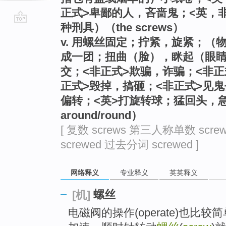
正式>卑鄙的人，吝啬鬼；<英，
种刑具）（the screws）
go
v. 用螺丝固定；拧紧，旋紧；
top
成一团；扭曲（脸），眯起（眼睛
交；<非正式>欺骗，诈骗；<非
正式>毁掉，搞砸；<非正式>见
偏转；<英>打旋转球；猛回头，急转身
around/round）
[ 复数 screws 第三人称单数 scre
screwed 过去分词 screwed ]
网络释义
专业释义
英英释义
螺丝
[机]
电磁阀的操作(operate)也比