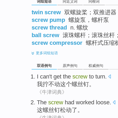
词组短语
同近义词
同根词
twin screw
双螺旋桨；双推进器
screw pump
螺旋泵，螺杆泵
screw thread
n. 螺纹
ball screw
滚珠螺杆；滚珠丝杆
screw compressor
螺杆式压缩
更多
词组短语
双语例句
原声例句
权威例句
I
can't
get
the
screw
to turn
.
我
拧
不
动
这个
螺丝钉。
《牛津词典》
The
screw
had worked
loose
.
这
螺丝钉
松动了
。
《牛津词典》