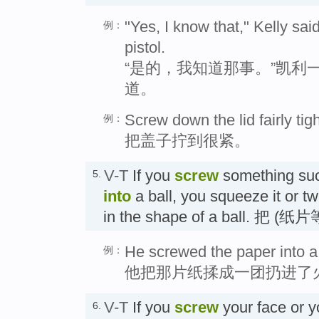
"Yes, I know that," Kelly sai
例：
pistol.
“是的，我知道那事。”凯利
道。
Screw down the lid fairly tigh
例：
把盖子拧到很紧。
V-T
If you
screw
something suc
5.
into
a ball, you squeeze it or twist
in the shape of a ball. 把 (
He screwed the paper into a b
例：
他把那片纸揉成一团扔进了
V-T
If you
screw
your face or 
6.