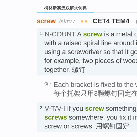
柯林斯英汉双解大词典
screw
CET4 TEM4
/skruː/
N-COUNT
A
screw
is a metal o
1.
with a raised spiral line around 
using a screwdriver so that it g
for example, two pieces of woo
together. 螺钉
Each bracket is fixed to the 
例：
每个托架只用3颗螺钉固定
V-T/V-I
If you
screw
something 
2.
screws
somewhere, you fix it i
screw or screws. 用螺钉固定