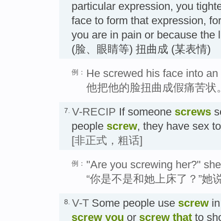
particular expression, you tigh
face to form that expression, f
you are in pain or because the l
(脸、眼睛等) 扭曲成 (某表情)
He screwed his face into an
例：
他把他的脸扭曲成假痛苦状
V-RECIP
If someone
screws
s
7.
people
screw
, they have se
[非正式，粗话]
"Are you screwing her?" she
例：
“你是不是和她上床了？”她
V-T
Some people use
screw
in
8.
screw you
or
screw that
to sho