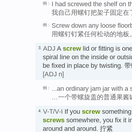
I had screwed the shelf on t
例：
我自己用螺钉把架子固定在
Screw down any loose floor
例：
用螺钉钉紧任何松动的地板
ADJ
A
screw
lid or fitting is o
3.
spiral line on the inside or outsid
be fixed in place by twis
[ADJ n]
...an ordinary jam jar with a 
例：
…一个带螺旋盖的普通果酱
V-T/V-I
If you
screw
something 
4.
screws
somewhere, you fix it in
around and around. 拧紧