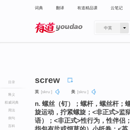
词典
翻译
有道精品课
云笔记
中英
有道 - 网易旗下搜索
screw
目录
英
[skruː]
美
[skruː]
释义
n. 螺丝（钉）；螺杆，螺丝杆
权威词典
用法
旋运动，拧紧螺旋；<非正式>监
例句
语）；<非正式>性行为，性伴侣；
百科
指包有盐或烟草的）小纸卷；<英