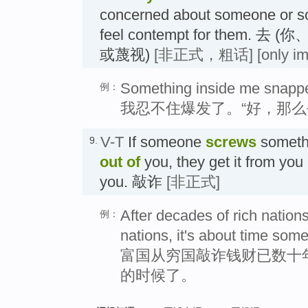
concerned about someone or so
feel contempt for them. 
或蔑视)
[非正式，粗话]
[only i
Something inside me snappe
例：
我忍不住爆发了。“好，那么
V-T
If someone
screws
somethi
9.
out of
you, they get it from you
you. 敲诈
[非正式]
After decades of rich natio
例：
nations, it's about time som
富国从穷国敲诈钱财已数十
的时候了。