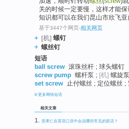
加速，顺时针转动
螺丝
(
screw
)
关的时候一定要慢，这样才能保
知识都可以在我们昆山市欣飞亚自
基于3447个网页
-
相关网页
螺钉
[机]
螺丝钉
短语
ball screw
滚珠丝杆 ; 球头螺钉
screw pump
螺杆泵 ;
[机]
螺旋泵 
set screw
止付螺丝 ; 定位螺丝 ;
更多
网络短语
相关文章
1.
歪果仁在英语口语中会说哪些常见的脏话？