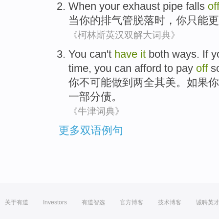
When
your
exhaust pipe
falls
of
当
你
的
排气管
脱落
时，
你
只能
更
《柯林斯英汉双解大词典》
You
can
't
have
it
both ways
.
If
y
time,
you
can
afford to pay
off
s
你
不
可能
做到
两全其美
。
如果
你
一部分
债
。
《牛津词典》
更多双语例句
关于有道
Investors
有道智选
官方博客
技术博客
诚聘英