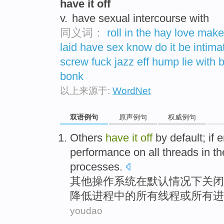
have it off
v.
have sexual intercourse with
同义词：
roll in the hay
love
make
laid
have sex
know
do it
be intima
screw
fuck
jazz
eff
hump
lie with
bonk
以上来源于:
WordNet
双语例句
原声例句
权威例句
Others
have
it
off
by default
;
if
e
performance
on
all
threads
in th
processes
.
其他
操作系统
在
默认情况下
关闭
降低
进程
中的
所有
线程
或
所有
进
youdao