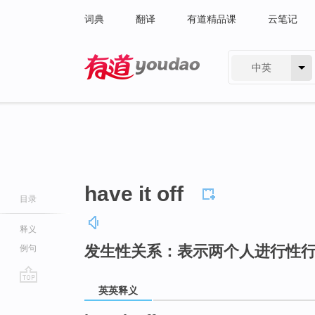
词典
翻译
有道精品课
云笔记
中英
有道 - 网易旗下搜索
have it off
目录
释义
发生性关系：表示两个人进行性
例句
英英释义
go
top