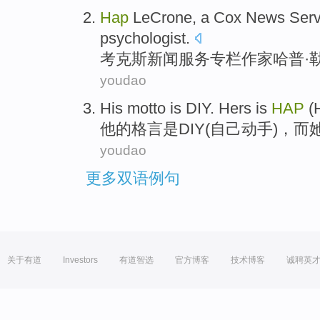
Hap
LeCrone,
a
Cox
News
Serv
psychologist
.
考
克斯
新闻
服务
专栏作家
哈普·
youdao
His
motto
is
DIY
.
Hers
is
HAP
(
他
的
格言
是
DIY
(自己动手)，
而
youdao
更多双语例句
关于有道
Investors
有道智选
官方博客
技术博客
诚聘英