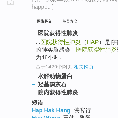
happed ]
go
top
网络释义
英英释义
医院获得性肺炎
...
医院获得性肺炎
（
HAP
）是存
的肺实质感染。
医院获得性肺炎
为48小时。
基于1420个网页
-
相关网页
水解动物蛋白
羟基磷灰石
院内获得性肺炎
短语
Hap Hak Hang
侠客行
Hap Wong
王侠 ; 刚毅