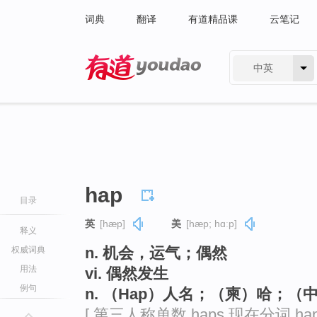
词典
翻译
有道精品课
云笔记
中英
有道 - 网易旗下搜索
hap
目录
英
[hæp]
美
[hæp; hɑːp]
释义
n. 机会，运气；偶然
权威词典
用法
vi. 偶然发生
例句
n. （Hap）人名；（柬）哈；（
[ 第三人称单数 haps 现在分词 hap