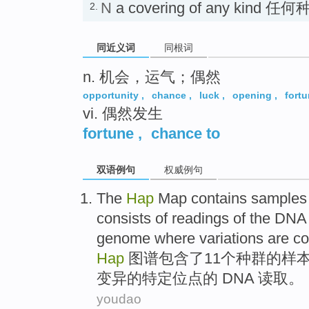
N
a covering of any kind
2.
同近义词
同根词
n. 机会，运气；偶然
opportunity
,
chance
,
luck
,
opening
,
fort
vi. 偶然发生
fortune
,
chance to
双语例句
权威例句
The
Hap
Map
contains
samples
consists
of
readings
of the
DNA
genome
where
variations
are
c
Hap
图谱
包含
了
11个
种群
的
样
变异
的
特定
位点
的
DNA
读取
。
youdao