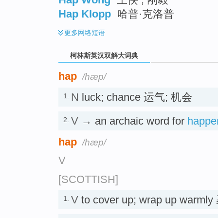
Hap Klopp
哈普·克洛普
更多
网络短语
柯林斯英汉双解大词典
hap
/hæp/
N
luck; chance 运气; 机会
1.
V
→ an archaic word for
happe
2.
hap
/hæp/
V
[SCOTTISH]
V
to cover up; wrap up wa
1.