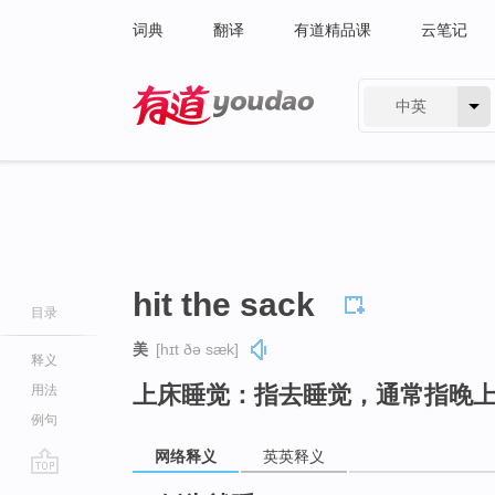
词典
翻译
有道精品课
云笔记
中英
有道 - 网易旗下搜索
hit the sack
目录
美
[hɪt ðə sæk]
释义
上床睡觉：指去睡觉，通常指晚
用法
例句
网络释义
英英释义
go