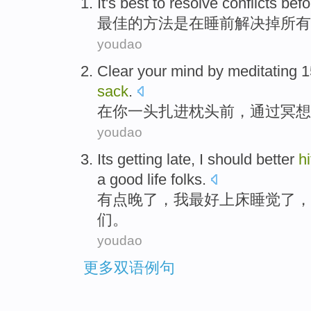
It
's
best
to
resolve
conflicts
befo
最佳
的
方法是
在睡前
解决
掉所有
youdao
Clear
your
mind
by
meditating
1
sack
.
在
你
一头扎
进枕头
前
，
通过
冥想
youdao
Its getting
late
,
I
should better
h
a
good
life
folks
.
有点
晚了
，
我
最好
上床睡觉
了
，
们。
youdao
更多双语例句