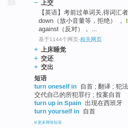
上交
go
【英语】考前过单词关,得词汇者得天
top
down（放小音量等，拒绝） ，
against（反对）， ...
基于1144个网页
-
相关网页
上床睡觉
交还
交出
短语
turn oneself in
自首 ; 翻译 ;
交代自己的所犯罪行 ; 投案自首
turn up in Spain
出现在西班牙
turn yourself in
自首
更多
网络短语