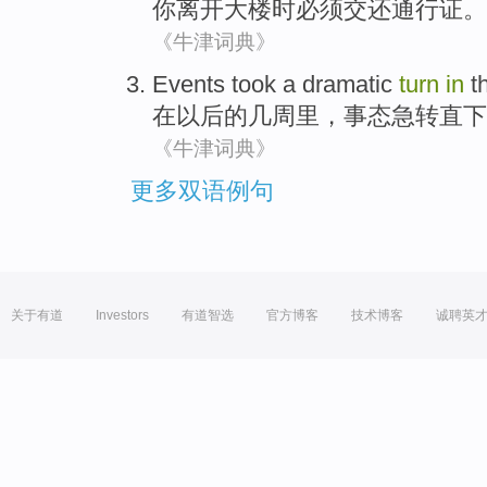
你
离开
大楼
时
必须
交还
通行证
。
《牛津词典》
Events
took a dramatic
turn
in
t
在
以后
的
几
周里
，
事态
急
转
直下
《牛津词典》
更多双语例句
关于有道
Investors
有道智选
官方博客
技术博客
诚聘英