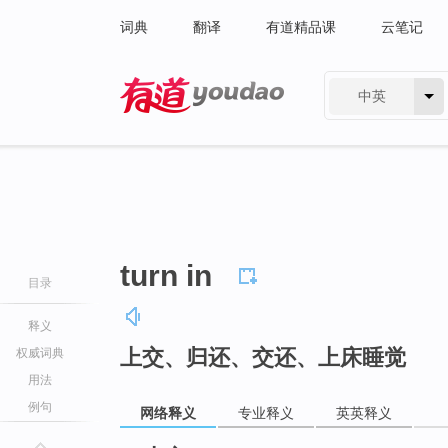
词典
翻译
有道精品课
云笔记
中英
有道 - 网易旗下搜索
turn in
目录
释义
上交、归还、交还、上床睡觉
权威词典
用法
例句
网络释义
专业释义
英英释义