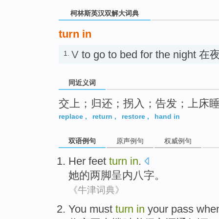
柯林斯英汉双解大词典
turn in
V
to go to bed for the n
1.
同近义词
交上；归还；拐入；告发；上床
replace
,
return
,
restore
,
hand in
双语例句
原声例句
权威例句
Her
feet
turn
in
.
她
的
两脚呈内
八字。
《牛津词典》
You must
turn
in
your pass
whe