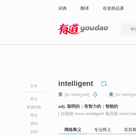
词典
翻译
有道精品课
中
有道 - 网易旗下搜索
intelligent
目录
英
[ɪnˈtelɪdʒənt]
美
[ɪnˈtelɪdʒə
释义
adj. 聪明的；有智力的；智能的
权威词典
[ 比较级 more intelligent 最高级 most intel
用法
例句
网络释义
专业释义
英英
百科