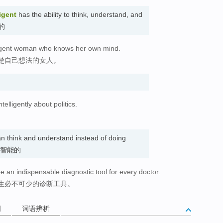
ligent
has the ability to think, understand, and
慧的
lligent woman who knows her own mind.
楚自己想法的女人。
telligently about politics.
。
n think and understand instead of doing
t. 有智能的
be an indispensable diagnostic tool for every doctor.
生必不可少的诊断工具。
词
词语辨析