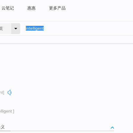
云笔记
惠惠
更多产品
英
nt]
ligent ]
释义