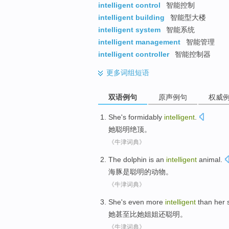
intelligent control
智能控制
intelligent building
智能型大楼
intelligent system
智能系统
intelligent management
智能管理
intelligent controller
智能控制器
更多
词组短语
双语例句
原声例句
权威
She
's
formidably
intelligent
.
她
聪明
绝顶。
《牛津词典》
The dolphin
is
an
intelligent
animal
.
海豚
是
聪明
的
动物
。
《牛津词典》
She
's
even
more
intelligent
than
her
她
甚至
比
她
姐姐
还
聪明
。
《牛津词典》