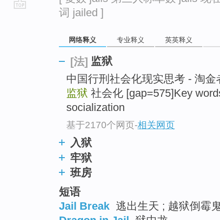
词 jailed ]
go
top
网络释义
专业释义
英英释义
监狱
[法]
中国行刑社会化现实思考 - 淘
监狱
社会化 [gap=575]Key words
socialization
基于2170个网页
-
相关网页
入狱
牢狱
班房
短语
Jail Break
逃出生天 ; 越狱倒霉鬼 