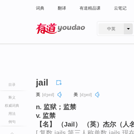
词典
翻译
有道精品课
云笔记
中英
有道 - 网易旗下搜索
jail
目录
英
[dʒeɪl]
美
[dʒeɪl]
释义
n. 监狱；监禁
权威词典
用法
v. 监禁
例句
【名】 （Jail） （英）杰尔（人
[ 复数 jails 第三人称单数 jails 现在