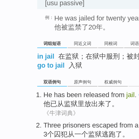
[usu passive]
He was jailed for twenty yea
例：
他被监禁了20年。
词组短语
同近义词
同根词
词语
in jail
在监狱；在狱中服刑；被
go to jail
入狱
双语例句
原声例句
权威例句
He
has been
released
from
jail
.
他
已
从
监狱里
放出来了
。
《牛津词典》
Three
prisoners
escaped
from
a
3个
囚犯
从
一个
监狱
逃跑了
。