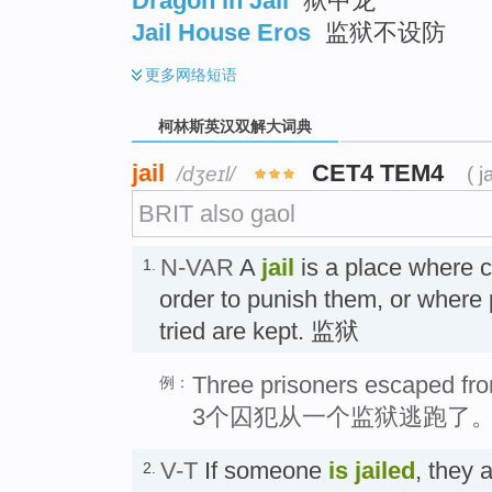
Dragon in Jail
狱中龙
Jail House Eros
监狱不设防
更多
网络短语
柯林斯英汉双解大词典
jail
CET4 TEM4
/dʒeɪl/
( j
BRIT also gaol
N-VAR
A
jail
is a place where c
1.
order to punish them, or where 
tried are kept. 监狱
Three prisoners escaped from
例：
3个囚犯从一个监狱逃跑了
V-T
If someone
is jailed
, they 
2.