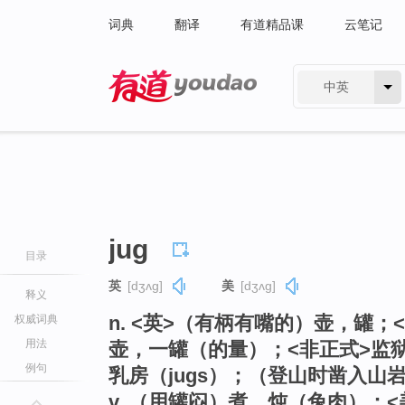
词典
翻译
有道精品课
云笔记
中英
有道 - 网易旗下搜索
jug
目录
英
[dʒʌɡ]
美
[dʒʌɡ]
释义
n. <英>（有柄有嘴的）壶，罐；
权威词典
用法
壶，一罐（的量）；<非正式>监狱（
例句
乳房（jugs）；（登山时凿入山岩中的
v. （用罐闷）煮，炖（兔肉）；