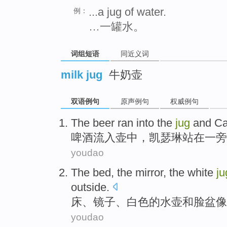
...a jug of water.
例：
…一罐水。
词组短语
同近义词
milk jug
牛奶壶
双语例句
原声例句
权威例句
The
beer
ran into the
jug
and
Ca
啤酒
流入
壶中
，
凯瑟琳
站在一旁
youdao
The
bed
,
the mirror
, the
white
ju
outside
.
床
、
镜子
、
白色
的
水壶
和
脸盆
像
youdao