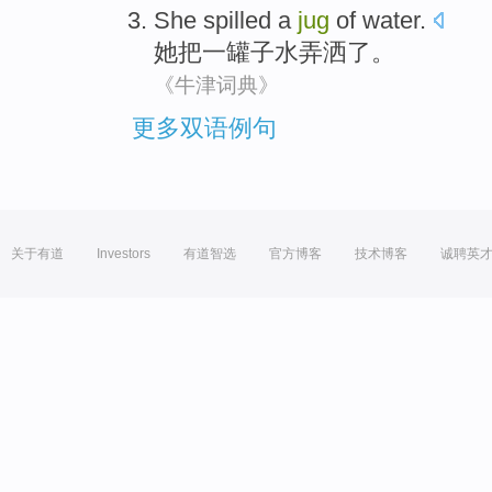
She
spilled
a
jug
of
water
.
她
把
一
罐子
水
弄
洒
了。
《牛津词典》
更多双语例句
关于有道
Investors
有道智选
官方博客
技术博客
诚聘英