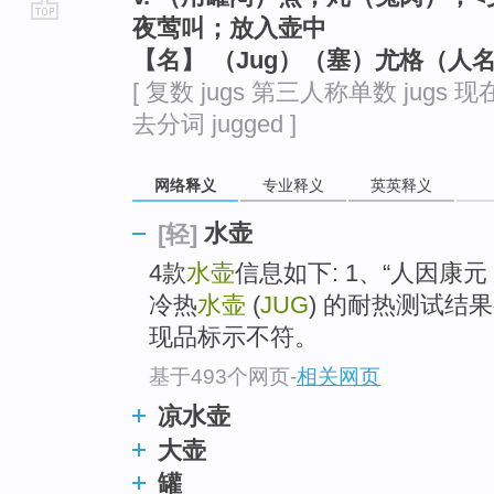
夜莺叫；放入壶中
go
【名】 （Jug）（塞）尤格（人
top
[ 复数 jugs 第三人称单数 jugs 现在
去分词 jugged ]
网络释义
专业释义
英英释义
水壶
[轻]
4款
水壶
信息如下: 1、“人因康元
冷热
水壶
(
JUG
) 的耐热测试结
现品标示不符。
基于493个网页
-
相关网页
凉水壶
大壶
罐