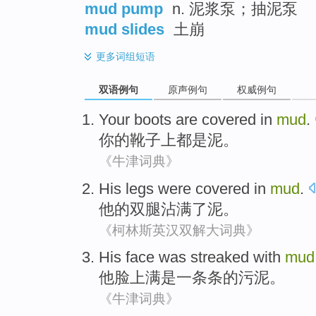
mud pump
n. 泥浆泵；抽泥泵
mud slides
土崩
更多
词组短语
双语例句
原声例句
权威例句
Your
boots
are
covered in
mud
.
你
的
靴子上
都是
泥
。
《牛津词典》
His
legs
were covered
in
mud
.
他
的
双腿
沾满
了泥。
《柯林斯英汉双解大词典》
His
face
was streaked
with
mud
他
脸上
满
是
一条条的污泥。
《牛津词典》