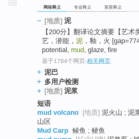
网络释义
专业释义
英英释义
go
top
泥
[地质]
【200分】翻译论文摘要【艺术
艺，潜能，
泥
，釉，火 [gap=774]K
potential,
mud
, glaze, fire
基于1784个网页
-
相关网页
泥巴
多用户检测
泥浆
[地质]
短语
mud volcano
[地质]
泥火山 ; 泥
山区
Mud Carp
鲮鱼 ; 鲠鱼