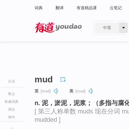
词典
翻译
有道精品课
云笔记
中英
有道 - 网易旗下搜索
mud
目录
英
[mʌd]
美
[mʌd]
释义
n. 泥，淤泥，泥浆；（多指与腐
权威词典
用法
[ 第三人称单数 muds 现在分词 mu
例句
mudded ]