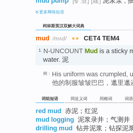
mud pump
[矿业]
[建]
泥浆泵 ; 
更多
网络短语
柯林斯英汉双解大词典
mud
CET4 TEM4
/mʌd/
N-UNCOUNT
Mud
is a sticky 
1.
water. 泥
His uniform was crumpled, u
例：
他的制服皱皱巴巴，邋里邋
词组短语
同近义词
同根词
词语
red mud
赤泥；红泥
mud logging
泥浆录井；气测井
drilling mud
钻井泥浆；钻探泥