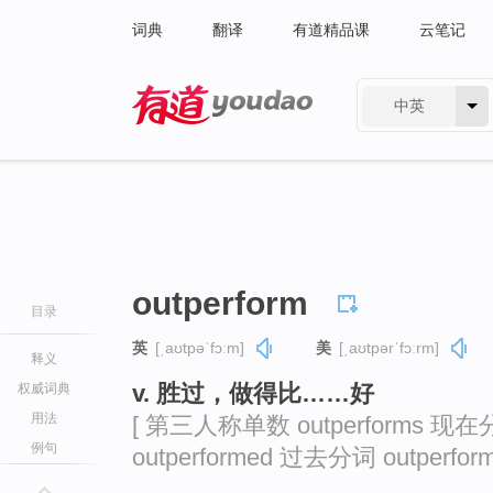
词典
翻译
有道精品课
云笔记
中英
有道 - 网易旗下搜索
outperform
目录
英
[ˌaʊtpəˈfɔːm]
美
[ˌaʊtpərˈfɔːrm]
释义
v. 胜过，做得比……好
权威词典
用法
[ 第三人称单数 outperforms 现在分
例句
outperformed 过去分词 outperform