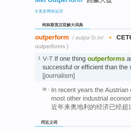
更多
网络短语
柯林斯英汉双解大词典
outperform
CET
/ˌaʊtpəˈfɔːm/
outperforms )
V-T
If one thing
outperforms
an
1.
successful or efficient than t
[journalism]
In recent years the Austria
例：
most other industrial econom
近年来奥地利的经济已经超
同近义词