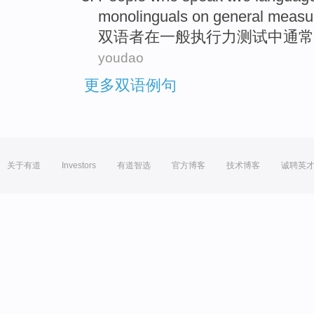
monolinguals
on
general
measu
双语
者
在
一般
执行
力
测试
中
通常
youdao
更多双语例句
关于有道
Investors
有道智选
官方博客
技术博客
诚聘英