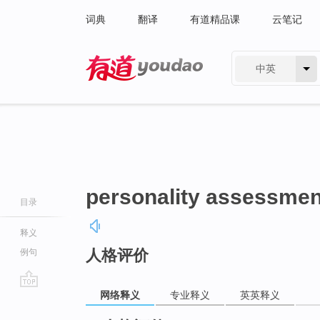
词典
翻译
有道精品课
云笔记
中英
有道 - 网易旗下搜索
personality assessmen
目录
释义
人格评价
例句
网络释义
专业释义
英英释义
go
top