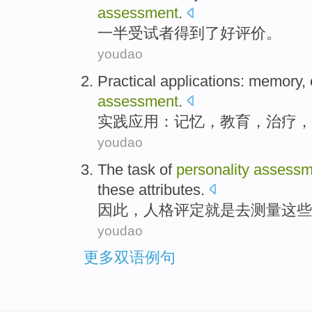
assessment
.
一半
受试者
得到
了
好
评价
。
youdao
Practical
applications
:
memory
,
assessment
.
实践
应用
：
记忆
，
教育
，
治疗
，
youdao
The task of
personality
assessm
these
attributes
.
因此
，
人格
评定
就是
去
测量
这些
youdao
更多双语例句