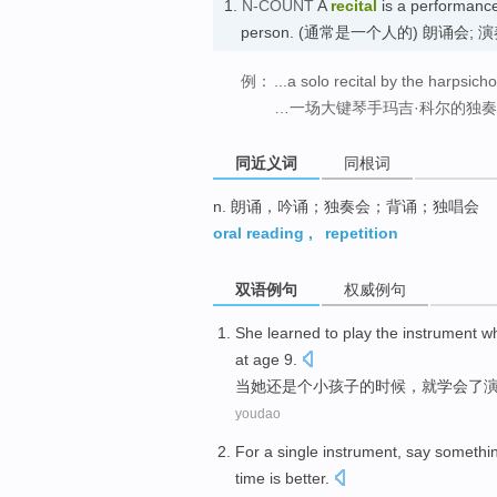
1.
N-COUNT
A
recital
is a performance
person. (通常是一个人的) 朗诵会; 
例：
...a solo recital by the harpsich
…一场大键琴手玛吉·科尔的独
同近义词
同根词
n. 朗诵，吟诵；独奏会；背诵；独唱会
oral reading
,
repetition
双语例句
权威例句
She
learned to
play
the
instrument
w
at
age
9
.
当
她
还是
个
小孩子
的时候，就
学会
了
youdao
For
a
single
instrument
,
say somethin
time
is
better
.