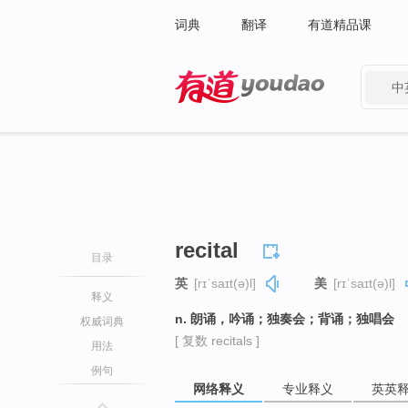
词典
翻译
有道精品课
中
有道 - 网易旗下搜索
recital
目录
英
[rɪˈsaɪt(ə)l]
美
[rɪˈsaɪt(ə)l]
释义
n. 朗诵，吟诵；独奏会；背诵；独唱会
权威词典
[ 复数 recitals ]
用法
例句
网络释义
专业释义
英英