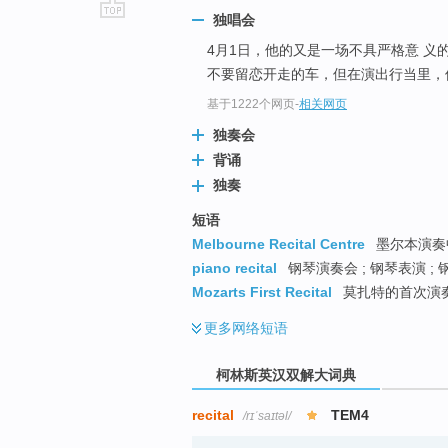
独唱会
go
4月1日，他的又是一场不具严格意 义
top
不要留恋开走的车，但在演出行当里，
基于1222个网页
-
相关网页
独奏会
背诵
独奏
短语
Melbourne Recital Centre
墨尔本演奏中
piano recital
钢琴演奏会 ; 钢琴表演 ;
Mozarts First Recital
莫扎特的首次演奏
更多
网络短语
柯林斯英汉双解大词典
recital
TEM4
/rɪˈsaɪtəl/