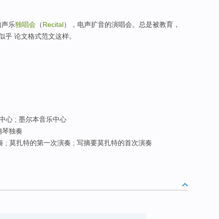
的声乐
独唱会
（
Recital
），电声扩音的演唱会。总是被教育，
似乎 论文格式范文这样。
心 ; 墨尔本音乐中心
 钢琴独奏
 ; 莫扎特的第一次演奏 ; 写摘要莫扎特的首次演奏