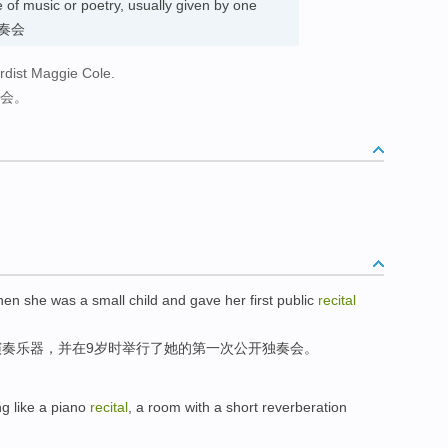
 of music or poetry, usually given by one
演奏会
ordist Maggie Cole.
奏会。
hen
she
was
a
small child
and
gave
her
first
public
recital
演奏
乐器
，
并
在
9
岁时
举行了
她
的
第一次
公开
独奏
会。
g like
a piano
recital
,
a
room
with
a
short
reverberation