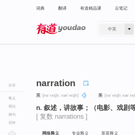
词典
翻译
有道精品课
云笔记
中英
有道 - 网易旗下搜索
narration
目录
英
[nəˈreɪʃn; næˈreɪʃn]
美
[nəˈreɪʃnˌnæˈreɪ
释义
n. 叙述，讲故事；（电影、戏剧
用法
例句
[ 复数 narrations ]
百科
网络释义
专业释义
英英释义