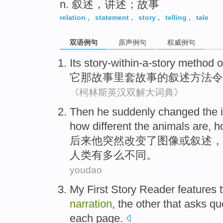
n. 叙述，讲述；故事
relation
,
statement
,
story
,
telling
,
tale
双语例句
原声例句
权威例句
Its
story-within-a-story
method
o
它
那故事里套故事
的
叙述
方法
令
《柯林斯英汉双解大词典》
Then
he
suddenly
changed
the
how
different
the
animals
are
,
h
后来
他
突然
改变
了
图像
或
叙述
，
人类有多么不同。
youdao
My
First
Story
Reader features
narration
,
the other
that asks
que
each
page
.