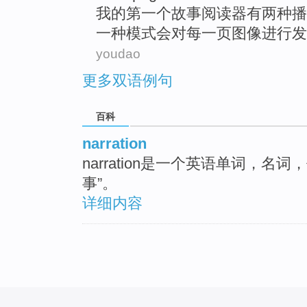
我
的
第一
个
故事
阅读器
有
两
种
播
一种模式
会
对
每一
页
图像
进行发
youdao
更多双语例句
百科
narration
narration是一个英语单词，
事”。
详细内容