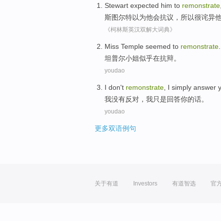
Stewart
expected
him
to
remonstrate
斯图尔特
以为
他
会
抗议，
所以
很
诧异
《柯林斯英汉双解大词典》
Miss
Temple
seemed to
remonstrate
.
坦普尔
小姐
似乎
在抗辩
。
youdao
I
don't
remonstrate
, I
simply
answer
我
没有
反对
，我
只是
回答
你
的话。
youdao
更多双语例句
关于有道
Investors
有道智选
官