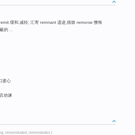
remit 缓和,减轻; 汇寄 remnant 遗迹,残馀 remorse 懊悔
蔽的 ...
口婆心
言劝谏
ng, remonstrated, remonstrates )