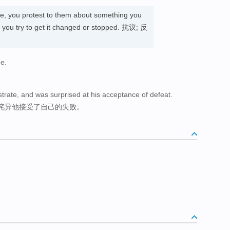
, you protest to them about something you
d you try to get it changed or stopped. 抗议; 反
ee.
rate, and was surprised at his acceptance of defeat.
诧异他接受了自己的失败。