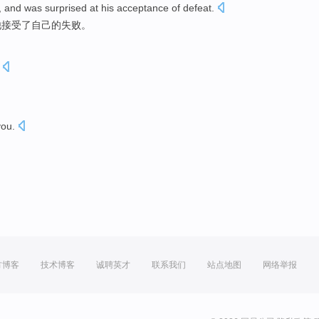
,
and
was surprised
at
his
acceptance
of
defeat
.
他
接受
了自己的失败。
you
.
方博客
技术博客
诚聘英才
联系我们
站点地图
网络举报