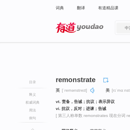
词典
翻译
有道精品课
中
有道 - 网易旗下搜索
remonstrate
目录
英
[ˈremənstreɪt]
美
[rɪˈmɑːnst
释义
vt. 责备，告诫；抗议；表示异议
权威词典
vi. 抗议，反对；进谏；告诫
用法
[ 第三人称单数 remonstrates 现在分词 remo
例句